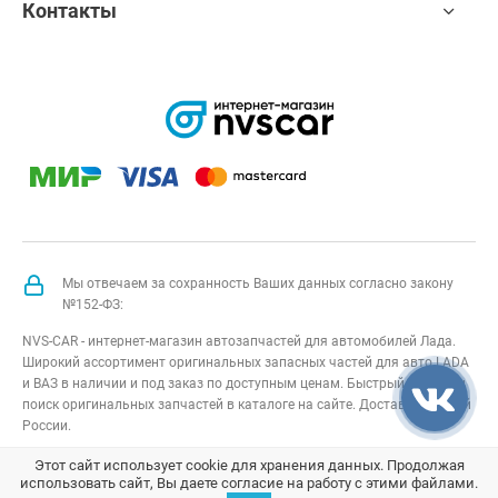
Контакты
Мы отвечаем за сохранность Ваших данных согласно закону
№152-ФЗ:
NVS-CAR - интернет-магазин автозапчастей для автомобилей Лада.
Широкий ассортимент оригинальных запасных частей для авто LADA
и ВАЗ в наличии и под заказ по доступным ценам. Быстрый подбор и
поиск оригинальных запчастей в каталоге на сайте. Доставка по всей
России.
NVS-CAR
© 2014 –
2026
Все права защищены
карта сайта
;
Этот сайт использует cookie для хранения данных. Продолжая
использовать сайт, Вы даете согласие на работу с этими файлами.
Договор оферта
;
Политика конфиденциальности