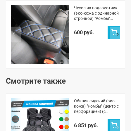
Чехол на подлокотник
(эко-кожа с одинарной
строчкой) "Ромбы"
Лада Приора
600 руб.
Смотрите также
Обивки сидений (эко-
кожа) "Ромбы" (центр с
перфорацией) (с
двойной строчкой) ВАЗ
2110
6 851 руб.