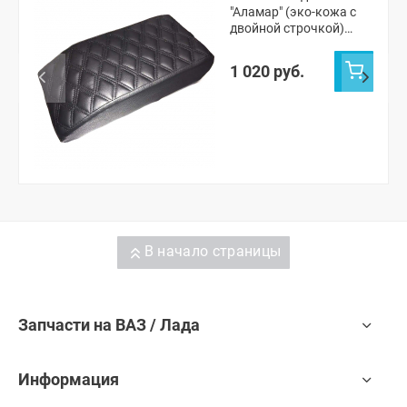
"Аламар" (эко-кожа с
двойной строчкой)
"Ромбы" ВАЗ 2110-12,
Лада Калина, Гранта,
1 020 руб.
Приора, Датсун mi-DO,
on-DO
В начало страницы
Запчасти на ВАЗ / Лада
Информация