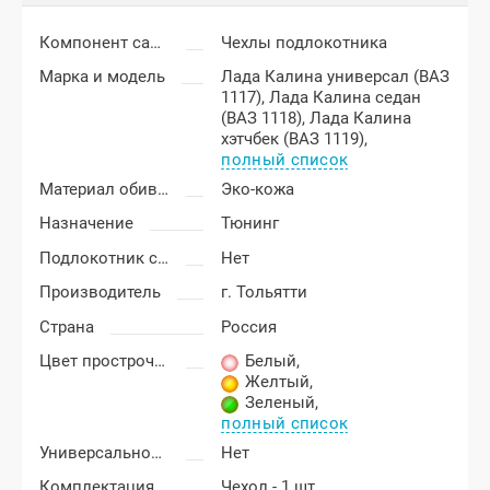
Компонент салона
Чехлы подлокотника
Марка и модель
Лада Калина универсал (ВАЗ
1117),
Лада Калина седан
(ВАЗ 1118),
Лада Калина
хэтчбек (ВАЗ 1119),
полный список
Материал обивки подлокотника
Эко-кожа
Назначение
Тюнинг
Подлокотник с бардачком
Нет
Производитель
г. Тольятти
Страна
Россия
Цвет прострочки
Белый
,
Желтый
,
Зеленый
,
полный список
Универсальность подлокотника
Нет
Комплектация подлокотника
Чехол - 1 шт.