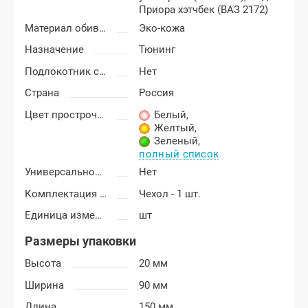
Приора хэтчбек (ВАЗ 2172)
Материал обивки подлокотника
Эко-кожа
Назначение
Тюнинг
Подлокотник с бардачком
Нет
Страна
Россия
Цвет прострочки
Белый
,
Желтый
,
Зеленый
,
полный список
Универсальность подлокотника
Нет
Комплектация подлокотника
Чехол - 1 шт.
Единица измерения
шт
Размеры упаковки
Высота
20 мм
Ширина
90 мм
Длина
150 мм