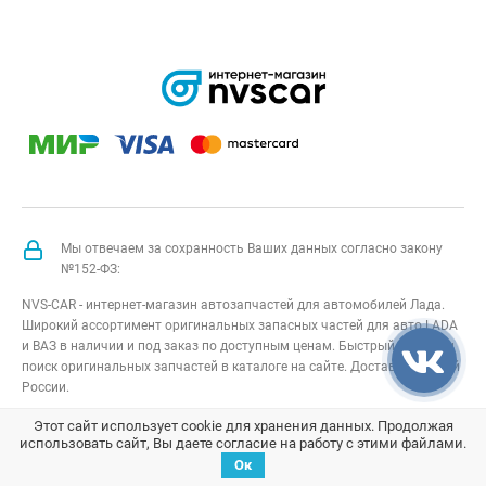
Мы отвечаем за сохранность Ваших данных согласно закону
№152-ФЗ:
NVS-CAR - интернет-магазин автозапчастей для автомобилей Лада.
Широкий ассортимент оригинальных запасных частей для авто LADA
и ВАЗ в наличии и под заказ по доступным ценам. Быстрый подбор и
поиск оригинальных запчастей в каталоге на сайте. Доставка по всей
России.
NVS-CAR
© 2014 –
2026
Все права защищены
карта сайта
;
Этот сайт использует cookie для хранения данных. Продолжая
использовать сайт, Вы даете согласие на работу с этими файлами.
Договор оферта
;
Политика конфиденциальности
Ок