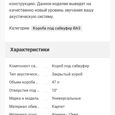
конструкцию. Данное изделие выведет на
качественно новый уровень звучания вашу
акустическую систему.
Категории:
Короба под сабвуфер ВАЗ
Характеристики
Компонент салона
Короб под сабвуфер
Тип акустического короба
Закрытый короб
Объем короба сабвуфера
47 л
Отверстия под сабвуфер
10"
Марка и модель
Универсальные
Материал обивки короба сабвуфера
Карпет
Материал основания сабвуфера
фанера - 15мм