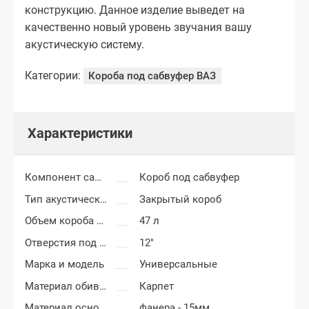
конструкцию. Данное изделие выведет на
качественно новый уровень звучания вашу
акустическую систему.
Категории:
Короба под сабвуфер ВАЗ
Характеристики
Компонент салона
Короб под сабвуфер
Тип акустического короба
Закрытый короб
Объем короба сабвуфера
47 л
Отверстия под сабвуфер
12"
Марка и модель
Универсальные
Материал обивки короба сабвуфера
Карпет
Материал основания сабвуфера
фанера - 15мм