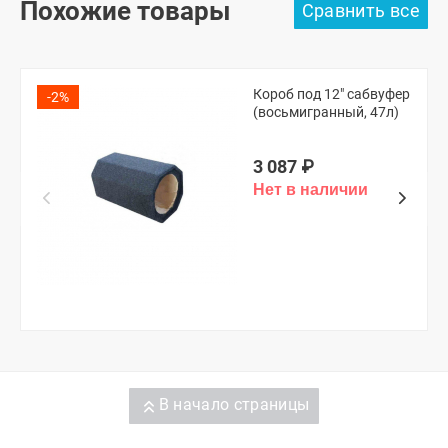
Похожие товары
Короб под 12" сабвуфер
-2%
(восьмигранный, 47л)
3 087
₽
В начало страницы