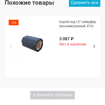
Похожие товары
Короб под 12" сабвуфер
-2%
(восьмигранный, 47л)
3 087
₽
В начало страницы