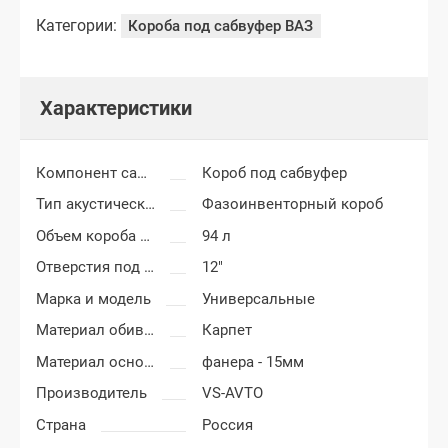
Категории:
Короба под сабвуфер ВАЗ
Характеристики
Компонент салона
Короб под сабвуфер
Тип акустического короба
Фазоинвенторный короб
Объем короба сабвуфера
94 л
Отверстия под сабвуфер
12"
Марка и модель
Универсальные
Материал обивки короба сабвуфера
Карпет
Материал основания сабвуфера
фанера - 15мм
Производитель
VS-AVTO
Страна
Россия