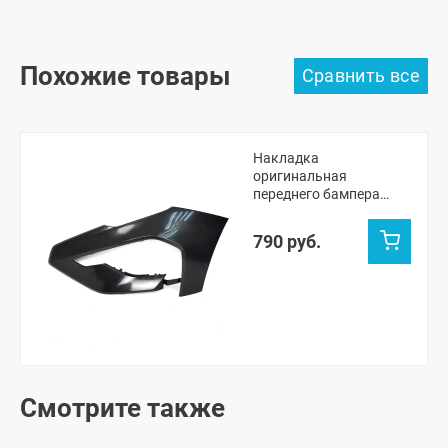
Похожие товары
Накладка
оригинальная
переднего бампера
(левая) (без отверстий
под парктроник) Лада
790 руб.
Веста NG Кросс, NG СВ
Кросс (неокрашенная)
Смотрите также