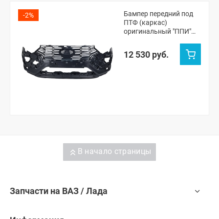
Бампер передний под
-2%
ПТФ (каркас)
оригинальный "ППИ"
Лада Веста NG Кросс,
NG СВ Кросс
12 530 руб.
(неокрашенный)
(8450040056)
В начало страницы
Запчасти на ВАЗ / Лада