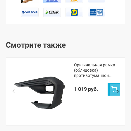
Смотрите также
Оригинальная рамка
(облицовка)
противотуманной
фары (ПТФ) (левая)
Лада Веста NG Кросс,
1 019 руб.
NG СВ Кросс (без
парктроника)