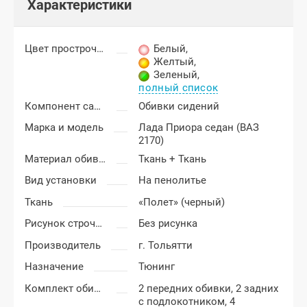
Характеристики
Цвет прострочки
Белый
,
Желтый
,
Зеленый
,
полный список
Компонент салона
Обивки сидений
Марка и модель
Лада Приора седан (ВАЗ
2170)
Материал обивки
Ткань + Ткань
Вид установки
На пенолитье
Ткань
«Полет» (черный)
Рисунок строчки
Без рисунка
Производитель
г. Тольятти
Назначение
Тюнинг
Комплект обивки
2 передних обивки, 2 задних
с подлокотником, 4