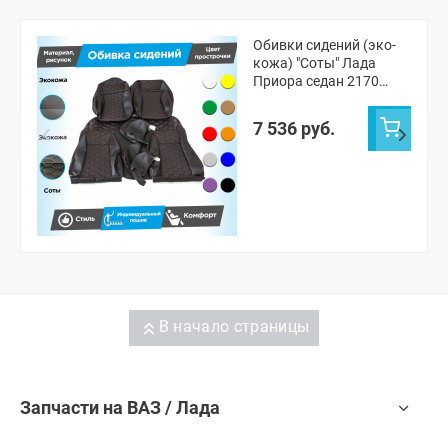
Обивки сидений (эко-
кожа) "Соты" Лада
Приора седан 2170
(овальные малые
подголовники)
7 536 руб.
В начало страницы
Запчасти на ВАЗ / Лада