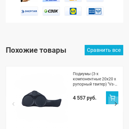
Похожие товары
Подиумы (3-х
компонентные 20x20 x
рупорный твитер) "Vs-
avto" Шевроле Нива,
Нива Тревел
4 557 руб.