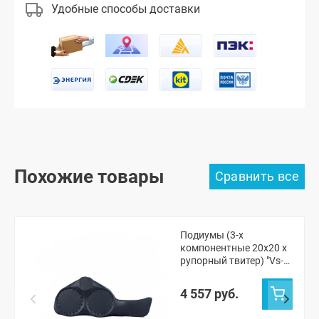
Удобные способы доставки
Похожие товары
Подиумы (3-х
компонентные 20x20 x
рупорный твитер) "Vs-
avto" Шевроле Нива,
Нива Тревел
4 557 руб.