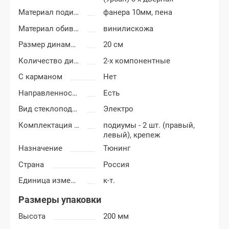
Материал подиумов
фанера 10мм, пена
Материал обивки подиумов
винилискожа
Размер динамиков
20 см
Количество динамиков
2-х компонентные
С карманом
Нет
Направленность
Есть
Вид стеклоподъемников
Электро
Комплектация подиумов
подиумы - 2 шт. (правый,
левый), крепеж
Назначение
Тюнинг
Страна
Россия
Единица измерения
к-т.
Размеры упаковки
Высота
200 мм