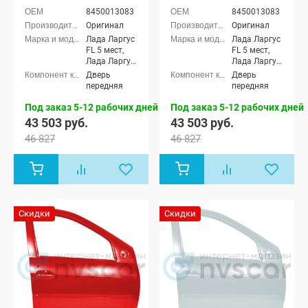
8450013083
8450013083
Оригинал
Оригинал
Лада Ларгус
Лада Ларгус
FL 5 мест,
FL 5 мест,
Лада Ларгус
Лада Ларгус
FL 7 мест,
FL 7 мест,
Дверь
Дверь
Лада Ларгус
Лада Ларгус
передняя
передняя
FL Кросс 5
FL Кросс 5
мест, Лада
мест, Лада
Под заказ 5-12 рабочих дней
Под заказ 5-12 рабочих дней
Ларгус FL
Ларгус FL
43 503 руб.
43 503 руб.
Кросс 7 мест
Кросс 7 мест
46 827
46 827
Скидки
Скидки