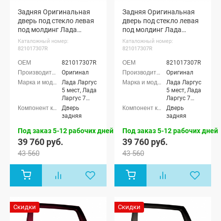
Задняя Оригинальная
Задняя Оригинальная
дверь под стекло левая
дверь под стекло левая
под молдинг Лада
под молдинг Лада
Ларгус (Каракумы 238)
Ларгус (Дипломат 424)
Каталожный номер:
Каталожный номер:
821017307R
821017307R
821017307R
821017307R
Оригинал
Оригинал
Лада Ларгус
Лада Ларгус
5 мест, Лада
5 мест, Лада
Ларгус 7
Ларгус 7
мест, Лада
мест, Лада
Дверь
Дверь
Ларгус
Ларгус
задняя
задняя
Кросс 5
Кросс 5
мест, Лада
мест, Лада
Под заказ 5-12 рабочих дней
Под заказ 5-12 рабочих дней
Ларгус
Ларгус
39 760 руб.
39 760 руб.
Кросс 7
Кросс 7
43 560
43 560
мест, Лада
мест, Лада
Ларгус FL 5
Ларгус FL 5
мест, Лада
мест, Лада
Ларгус FL 7
Ларгус FL 7
мест, Лада
мест, Лада
Ларгус FL
Ларгус FL
Кросс 5
Кросс 5
Скидки
Скидки
мест, Лада
мест, Лада
Ларгус FL
Ларгус FL