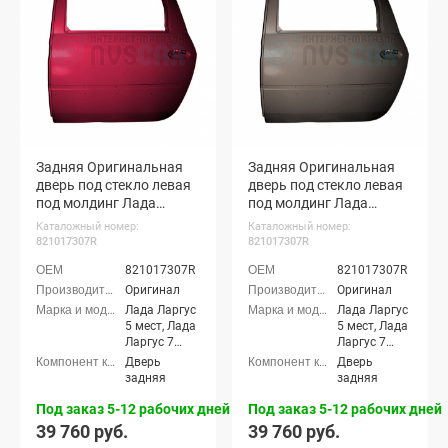
Кросс 7 мест
Кросс 7 мест
Задняя Оригинальная
Задняя Оригинальная
дверь под стекло левая
дверь под стекло левая
под молдинг Лада
под молдинг Лада
Ларгус (Венера 191)
Ларгус (Брюн 250)
Каталожный номер:
Каталожный номер:
821017307R
821017307R
821017307R
821017307R
Оригинал
Оригинал
Лада Ларгус
Лада Ларгус
5 мест, Лада
5 мест, Лада
Ларгус 7
Ларгус 7
мест, Лада
мест, Лада
Дверь
Дверь
Ларгус
Ларгус
задняя
задняя
Кросс 5
Кросс 5
мест, Лада
мест, Лада
Под заказ 5-12 рабочих дней
Под заказ 5-12 рабочих дней
Ларгус
Ларгус
39 760 руб.
39 760 руб.
Кросс 7
Кросс 7