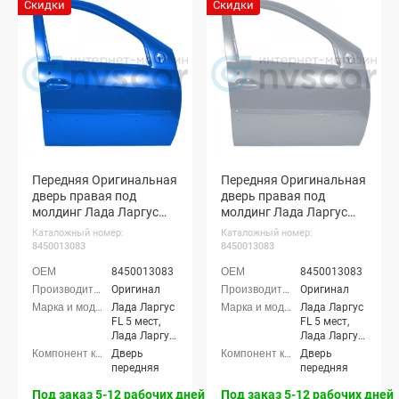
Скидки
Скидки
Передняя Оригинальная
Передняя Оригинальная
дверь правая под
дверь правая под
молдинг Лада Ларгус
молдинг Лада Ларгус
ФЛ (Лазурно-синий 498)
ФЛ (Серое плато 624)
Каталожный номер:
Каталожный номер:
8450013083
8450013083
8450013083
8450013083
Оригинал
Оригинал
Лада Ларгус
Лада Ларгус
FL 5 мест,
FL 5 мест,
Лада Ларгус
Лада Ларгус
FL 7 мест,
FL 7 мест,
Дверь
Дверь
Лада Ларгус
Лада Ларгус
передняя
передняя
FL Кросс 5
FL Кросс 5
мест, Лада
мест, Лада
Под заказ 5-12 рабочих дней
Под заказ 5-12 рабочих дней