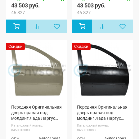
Ларгус FL
Ларгус FL
43 503 руб.
43 503 руб.
Кросс 7 мест
Кросс 7 мест
46 827
46 827
Скидки
Скидки
Передняя Оригинальная
Передняя Оригинальная
дверь правая под
дверь правая под
молдинг Лада Ларгус
молдинг Лада Ларгус
ФЛ (Серый базальт 242)
ФЛ (Черная жемчужина
Каталожный номер:
Каталожный номер:
676)
8450013083
8450013083