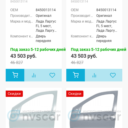
8450013114
8450013114
8450013114
8450013114
Оригинал
Оригинал
Лада Ларгус
Лада Ларгус
FL 5 мест,
FL 5 мест,
Лада Ларгус
Лада Ларгус
FL 7 мест,
FL 7 мест,
Дверь
Дверь
Лада Ларгус
Лада Ларгус
передняя
передняя
FL Кросс 5
FL Кросс 5
мест, Лада
мест, Лада
Под заказ 5-12 рабочих дней
Под заказ 5-12 рабочих дней
Ларгус FL
Ларгус FL
43 503 руб.
43 503 руб.
Кросс 7 мест
Кросс 7 мест
46 827
46 827
Скидки
Скидки