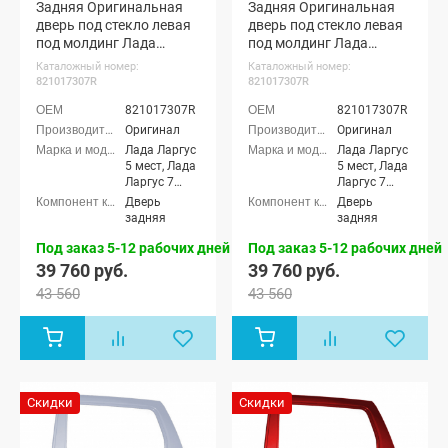
Задняя Оригинальная
Задняя Оригинальная
дверь под стекло левая
дверь под стекло левая
под молдинг Лада
под молдинг Лада
Ларгус (Лазурно-синий
Ларгус (Серое плато
Каталожный номер:
Каталожный номер:
498)
624)
821017307R
821017307R
821017307R
821017307R
Оригинал
Оригинал
Лада Ларгус
Лада Ларгус
5 мест, Лада
5 мест, Лада
Ларгус 7
Ларгус 7
мест, Лада
мест, Лада
Дверь
Дверь
Ларгус
Ларгус
задняя
задняя
Кросс 5
Кросс 5
мест, Лада
мест, Лада
Под заказ 5-12 рабочих дней
Под заказ 5-12 рабочих дней
Ларгус
Ларгус
39 760 руб.
39 760 руб.
Кросс 7
Кросс 7
43 560
43 560
мест, Лада
мест, Лада
Ларгус FL 5
Ларгус FL 5
мест, Лада
мест, Лада
Ларгус FL 7
Ларгус FL 7
мест, Лада
мест, Лада
Ларгус FL
Ларгус FL
Кросс 5
Кросс 5
Скидки
Скидки
мест, Лада
мест, Лада
Ларгус FL
Ларгус FL
Кросс 7 мест
Кросс 7 мест