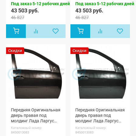
мест, Лада
мест, Лада
Под заказ 5-12 рабочих дней
Под заказ 5-12 рабочих дней
Ларгус FL
Ларгус FL
43 503 руб.
43 503 руб.
Кросс 7 мест
Кросс 7 мест
46 827
46 827
Скидки
Скидки
Передняя Оригинальная
Передняя Оригинальная
дверь правая под
дверь правая под
молдинг Лада Ларгус
молдинг Лада Ларгус
ФЛ (Брюн 250)
ФЛ (Каракумы 238)
Каталожный номер:
Каталожный номер:
8450013083
8450013083