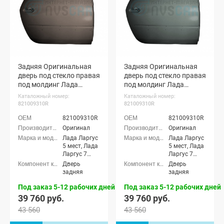
Задняя Оригинальная
Задняя Оригинальная
дверь под стекло правая
дверь под стекло правая
под молдинг Лада
под молдинг Лада
Ларгус (Брюн 250)
Ларгус (Каракумы 238)
Каталожный номер:
Каталожный номер:
821009310R
821009310R
821009310R
821009310R
Оригинал
Оригинал
Лада Ларгус
Лада Ларгус
5 мест, Лада
5 мест, Лада
Ларгус 7
Ларгус 7
мест, Лада
мест, Лада
Дверь
Дверь
Ларгус
Ларгус
задняя
задняя
Кросс 5
Кросс 5
мест, Лада
мест, Лада
Под заказ 5-12 рабочих дней
Под заказ 5-12 рабочих дней
Ларгус
Ларгус
39 760 руб.
39 760 руб.
Кросс 7
Кросс 7
43 560
43 560
мест, Лада
мест, Лада
Ларгус FL 5
Ларгус FL 5