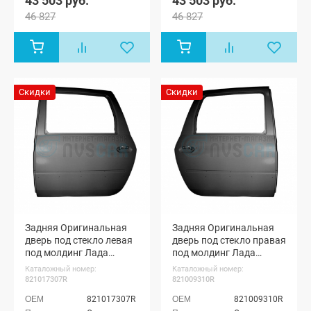
43 503 руб.
43 503 руб.
Кросс 7 мест
Кросс 7 мест
46 827
46 827
Скидки
Скидки
Задняя Оригинальная
Задняя Оригинальная
дверь под стекло левая
дверь под стекло правая
под молдинг Лада
под молдинг Лада
Ларгус (неокрашенная)
Ларгус (неокрашенная)
Каталожный номер:
Каталожный номер:
821017307R
821009310R
821017307R
821009310R