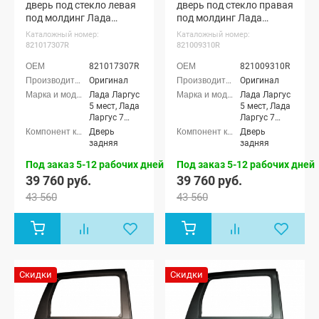
дверь под стекло левая
дверь под стекло правая
под молдинг Лада
под молдинг Лада
Ларгус (Серый базальт
Ларгус (Венера 191)
Каталожный номер:
Каталожный номер:
242)
821017307R
821009310R
821017307R
821009310R
Оригинал
Оригинал
Лада Ларгус
Лада Ларгус
5 мест, Лада
5 мест, Лада
Ларгус 7
Ларгус 7
мест, Лада
мест, Лада
Дверь
Дверь
Ларгус
Ларгус
задняя
задняя
Кросс 5
Кросс 5
мест, Лада
мест, Лада
Под заказ 5-12 рабочих дней
Под заказ 5-12 рабочих дней
Ларгус
Ларгус
39 760 руб.
39 760 руб.
Кросс 7
Кросс 7
43 560
43 560
мест, Лада
мест, Лада
Ларгус FL 5
Ларгус FL 5
мест, Лада
мест, Лада
Ларгус FL 7
Ларгус FL 7
мест, Лада
мест, Лада
Ларгус FL
Ларгус FL
Кросс 5
Кросс 5
Скидки
Скидки
мест, Лада
мест, Лада
Ларгус FL
Ларгус FL
Кросс 7 мест
Кросс 7 мест