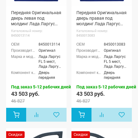
Передняя Оригинальная
Передняя Оригинальная
дверь левая под
дверь правая под
молдинг Лада Ларгус
молдинг Лада Ларгус
ФЛ (Капитан 493)
ФЛ (Капитан 493)
Каталожный номер:
Каталожный номер:
8450013114
8450013083
8450013114
8450013083
Оригинал
Оригинал
Лада Ларгус
Лада Ларгус
FL 5 мест,
FL 5 мест,
Лада Ларгус
Лада Ларгус
FL 7 мест,
FL 7 мест,
Дверь
Дверь
Лада Ларгус
Лада Ларгус
передняя
передняя
FL Кросс 5
FL Кросс 5
мест, Лада
мест, Лада
Под заказ 5-12 рабочих дней
Под заказ 5-12 рабочих дней
Ларгус FL
Ларгус FL
43 503 руб.
43 503 руб.
Кросс 7 мест
Кросс 7 мест
46 827
46 827
Скидки
Скидки