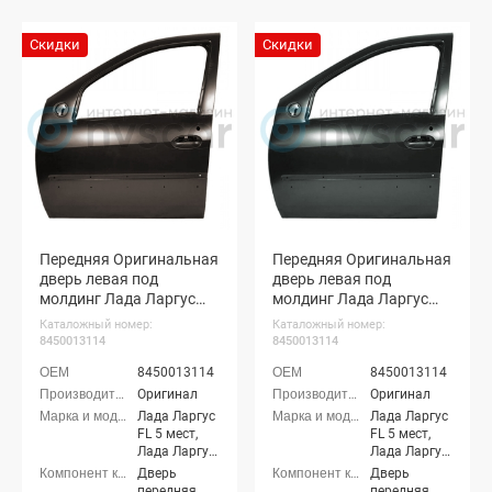
Скидки
Скидки
Передняя Оригинальная
Передняя Оригинальная
дверь левая под
дверь левая под
молдинг Лада Ларгус
молдинг Лада Ларгус
ФЛ (Брюн 250)
ФЛ (Каракумы 238)
Каталожный номер:
Каталожный номер:
8450013114
8450013114
8450013114
8450013114
Оригинал
Оригинал
Лада Ларгус
Лада Ларгус
FL 5 мест,
FL 5 мест,
Лада Ларгус
Лада Ларгус
FL 7 мест,
FL 7 мест,
Дверь
Дверь
Лада Ларгус
Лада Ларгус
передняя
передняя