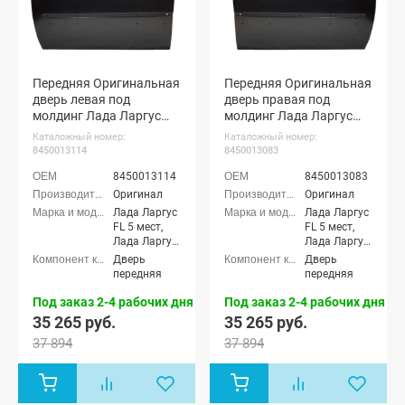
Передняя Оригинальная
Передняя Оригинальная
дверь левая под
дверь правая под
молдинг Лада Ларгус
молдинг Лада Ларгус
ФЛ (неокрашенная)
ФЛ (неокрашенная)
Каталожный номер:
Каталожный номер:
8450013114
8450013083
8450013114
8450013083
Оригинал
Оригинал
Лада Ларгус
Лада Ларгус
FL 5 мест,
FL 5 мест,
Лада Ларгус
Лада Ларгус
FL 7 мест,
FL 7 мест,
Дверь
Дверь
Лада Ларгус
Лада Ларгус
передняя
передняя
FL Кросс 5
FL Кросс 5
мест, Лада
мест, Лада
Под заказ 2-4 рабочих дня
Под заказ 2-4 рабочих дня
Ларгус FL
Ларгус FL
35 265 руб.
35 265 руб.
Кросс 7 мест
Кросс 7 мест
37 894
37 894