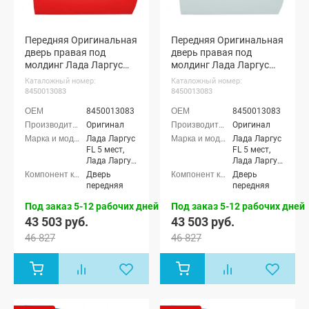
Передняя Оригинальная
Передняя Оригинальная
дверь правая под
дверь правая под
молдинг Лада Ларгус
молдинг Лада Ларгус
ФЛ (Красный сплав 136)
ФЛ (Ледниковый 221)
Каталожный номер:
Каталожный номер:
8450013083
8450013083
8450013083
8450013083
Оригинал
Оригинал
Лада Ларгус
Лада Ларгус
FL 5 мест,
FL 5 мест,
Лада Ларгус
Лада Ларгус
FL 7 мест,
FL 7 мест,
Дверь
Дверь
Лада Ларгус
Лада Ларгус
передняя
передняя
FL Кросс 5
FL Кросс 5
мест, Лада
мест, Лада
Под заказ 5-12 рабочих дней
Под заказ 5-12 рабочих дней
Ларгус FL
Ларгус FL
43 503 руб.
43 503 руб.
Кросс 7 мест
Кросс 7 мест
46 827
46 827