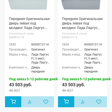
Передняя Оригинальная
Передняя Оригинальная
дверь левая под
дверь левая под
молдинг Лада Ларгус
молдинг Лада Ларгус
ФЛ (Ледниковый 221)
ФЛ (Серое плато 624)
Каталожный номер:
Каталожный номер:
8450013114
8450013114
8450013114
8450013114
Оригинал
Оригинал
Лада Ларгус
Лада Ларгус
FL 5 мест,
FL 5 мест,
Лада Ларгус
Лада Ларгус
FL 7 мест,
FL 7 мест,
Дверь
Дверь
Лада Ларгус
Лада Ларгус
передняя
передняя
FL Кросс 5
FL Кросс 5
мест, Лада
мест, Лада
Под заказ 5-12 рабочих дней
Под заказ 5-12 рабочих дней
Ларгус FL
Ларгус FL
43 503 руб.
43 503 руб.
Кросс 7 мест
Кросс 7 мест
46 827
46 827