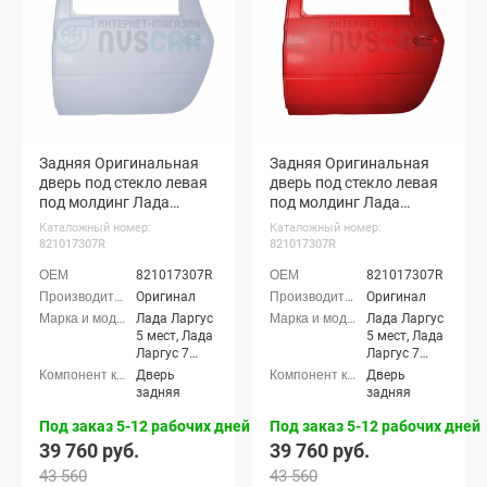
Задняя Оригинальная
Задняя Оригинальная
дверь под стекло левая
дверь под стекло левая
под молдинг Лада
под молдинг Лада
Ларгус (Платина 691)
Ларгус (Огненно-
Каталожный номер:
Каталожный номер:
красный 124)
821017307R
821017307R
821017307R
821017307R
Оригинал
Оригинал
Лада Ларгус
Лада Ларгус
5 мест, Лада
5 мест, Лада
Ларгус 7
Ларгус 7
мест, Лада
мест, Лада
Дверь
Дверь
Ларгус
Ларгус
задняя
задняя
Кросс 5
Кросс 5
мест, Лада
мест, Лада
Под заказ 5-12 рабочих дней
Под заказ 5-12 рабочих дней
Ларгус
Ларгус
39 760 руб.
39 760 руб.
Кросс 7
Кросс 7
43 560
43 560
мест, Лада
мест, Лада