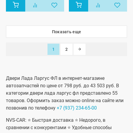
мест, Лада
мест, Лада
Ларгус FL 7
Ларгус FL 7
мест, Лада
мест, Лада
Ларгус FL
Ларгус FL
Кросс 5
Кросс 5
мест, Лада
мест, Лада
Ларгус FL
Ларгус FL
Показать еще
Кросс 7 мест
Кросс 7 мест
1
2
Двери Лада Ларгус ФЛ в интернет-магазине
автозапчастей по цене от 798 руб. до 43 503 руб. В
категории двери лада ларгус фл представлено 55
товаров. Оформить заказ можно online на сайте или
позвонив по телефону
+7 (937) 234-65-00
NVS-CAR: ⭐ Быстрая доставка ⭐ Недорого, в
сравнении с конкурентами ⭐ Удобные способы