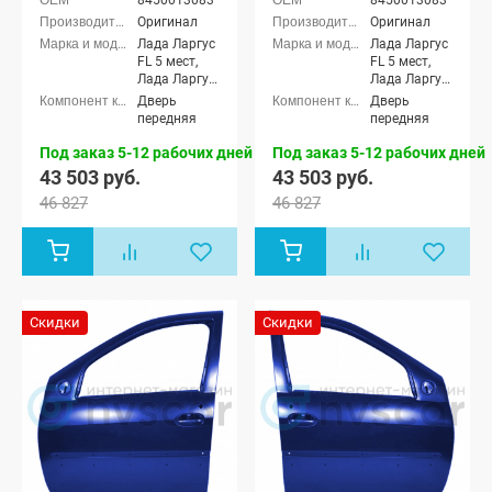
8450013083
8450013083
Оригинал
Оригинал
Лада Ларгус
Лада Ларгус
FL 5 мест,
FL 5 мест,
Лада Ларгус
Лада Ларгус
FL 7 мест,
FL 7 мест,
Дверь
Дверь
Лада Ларгус
Лада Ларгус
передняя
передняя
FL Кросс 5
FL Кросс 5
мест, Лада
мест, Лада
Под заказ 5-12 рабочих дней
Под заказ 5-12 рабочих дней
Ларгус FL
Ларгус FL
43 503 руб.
43 503 руб.
Кросс 7 мест
Кросс 7 мест
46 827
46 827
Скидки
Скидки