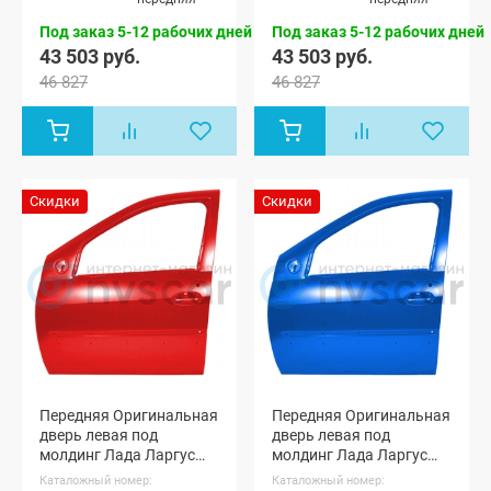
FL Кросс 5
FL Кросс 5
мест, Лада
мест, Лада
Под заказ 5-12 рабочих дней
Под заказ 5-12 рабочих дней
Ларгус FL
Ларгус FL
43 503 руб.
43 503 руб.
Кросс 7 мест
Кросс 7 мест
46 827
46 827
Скидки
Скидки
Передняя Оригинальная
Передняя Оригинальная
дверь левая под
дверь левая под
молдинг Лада Ларгус
молдинг Лада Ларгус
ФЛ (Красный сплав 136)
ФЛ (Лазурно-синий 498)
Каталожный номер:
Каталожный номер: