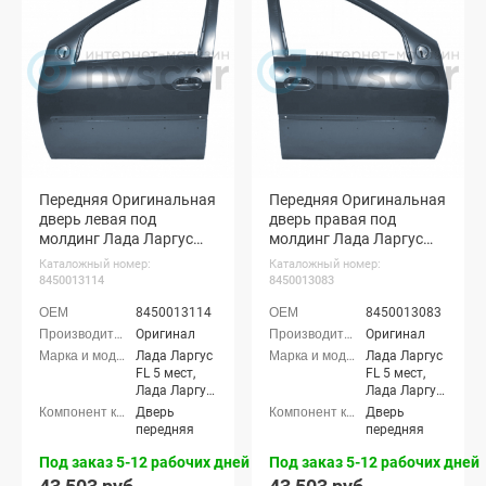
Передняя Оригинальная
Передняя Оригинальная
дверь левая под
дверь правая под
молдинг Лада Ларгус
молдинг Лада Ларгус
ФЛ (Борнео 633)
ФЛ (Борнео 633)
Каталожный номер:
Каталожный номер:
8450013114
8450013083
8450013114
8450013083
Оригинал
Оригинал
Лада Ларгус
Лада Ларгус
FL 5 мест,
FL 5 мест,
Лада Ларгус
Лада Ларгус
FL 7 мест,
FL 7 мест,
Дверь
Дверь
Лада Ларгус
Лада Ларгус
передняя
передняя
FL Кросс 5
FL Кросс 5
мест, Лада
мест, Лада
Под заказ 5-12 рабочих дней
Под заказ 5-12 рабочих дней
Ларгус FL
Ларгус FL