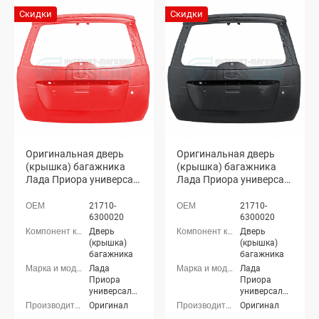
Скидки
Скидки
Оригинальная дверь
Оригинальная дверь
(крышка) багажника
(крышка) багажника
Лада Приора универсал
Лада Приора универсал
2171 (Кубок 171)
2171 (Космос 665)
21710-
21710-
6300020
6300020
Дверь
Дверь
(крышка)
(крышка)
багажника
багажника
Лада
Лада
Приора
Приора
универсал
универсал
(ВАЗ 2171)
(ВАЗ 2171)
Оригинал
Оригинал