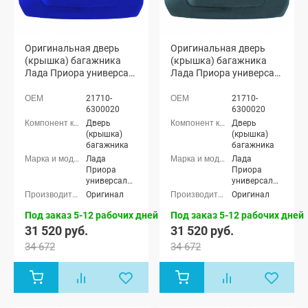
Оригинальная дверь
Оригинальная дверь
(крышка) багажника
(крышка) багажника
Лада Приора универсал
Лада Приора универсал
2171 (Мускари 426)
2171 (Млечный путь
606)
21710-
21710-
6300020
6300020
Дверь
Дверь
(крышка)
(крышка)
багажника
багажника
Лада
Лада
Приора
Приора
универсал
универсал
(ВАЗ 2171)
(ВАЗ 2171)
Оригинал
Оригинал
Под заказ 5-12 рабочих дней
Под заказ 5-12 рабочих дней
31 520 руб.
31 520 руб.
34 672
34 672