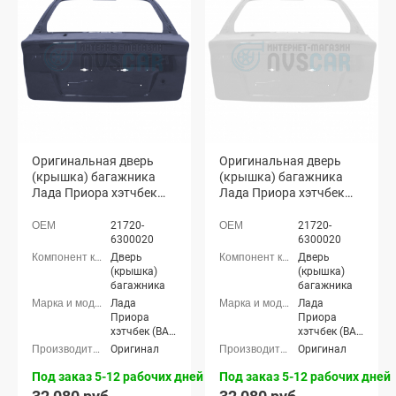
Оригинальная дверь
Оригинальная дверь
(крышка) багажника
(крышка) багажника
Лада Приора хэтчбек
Лада Приора хэтчбек
2172 (Борнео 633)
2172 (Белое облако 240)
21720-
21720-
6300020
6300020
Дверь
Дверь
(крышка)
(крышка)
багажника
багажника
Лада
Лада
Приора
Приора
хэтчбек (ВАЗ
хэтчбек (ВАЗ
2172), Лада
2172), Лада
Оригинал
Оригинал
Приора-2
Приора-2
хэтчбек (ВАЗ
хэтчбек (ВАЗ
Под заказ 5-12 рабочих дней
Под заказ 5-12 рабочих дней
21724)
21724)