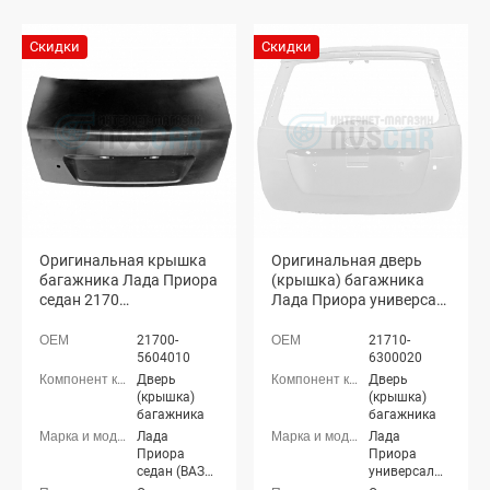
Скидки
Скидки
Оригинальная крышка
Оригинальная дверь
багажника Лада Приора
(крышка) багажника
седан 2170
Лада Приора универсал
(неокрашенная)
2171 (Белое облако 240)
21700-
21710-
5604010
6300020
Дверь
Дверь
(крышка)
(крышка)
багажника
багажника
Лада
Лада
Приора
Приора
седан (ВАЗ
универсал
2170), Лада
(ВАЗ 2171)