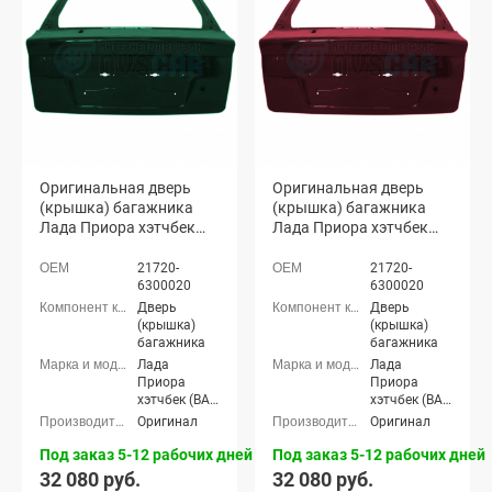
Оригинальная дверь
Оригинальная дверь
(крышка) багажника
(крышка) багажника
Лада Приора хэтчбек
Лада Приора хэтчбек
2172 (Робин гуд 391)
2172 (Портвейн 192)
21720-
21720-
6300020
6300020
Дверь
Дверь
(крышка)
(крышка)
багажника
багажника
Лада
Лада
Приора
Приора
хэтчбек (ВАЗ
хэтчбек (ВАЗ
2172), Лада
2172), Лада
Оригинал
Оригинал
Приора-2
Приора-2
хэтчбек (ВАЗ
хэтчбек (ВАЗ
Под заказ 5-12 рабочих дней
Под заказ 5-12 рабочих дней
21724)
21724)
32 080 руб.
32 080 руб.