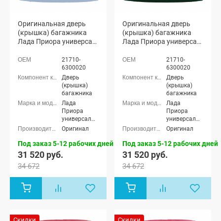
Оригинальная дверь
Оригинальная дверь
(крышка) багажника
(крышка) багажника
Лада Приора универсал
Лада Приора универсал
2171 (Снежная
2171 (Робин гуд 391)
королева 690)
21710-
21710-
6300020
6300020
Дверь
Дверь
(крышка)
(крышка)
багажника
багажника
Лада
Лада
Приора
Приора
универсал
универсал
(ВАЗ 2171)
(ВАЗ 2171)
Оригинал
Оригинал
Под заказ 5-12 рабочих дней
Под заказ 5-12 рабочих дней
31 520 руб.
31 520 руб.
34 672
34 672
Скидки
Скидки