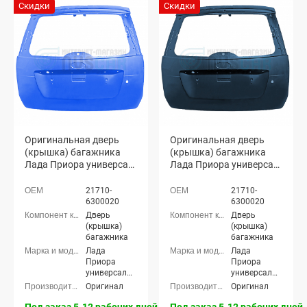
Скидки
Скидки
Оригинальная дверь
Оригинальная дверь
(крышка) багажника
(крышка) багажника
Лада Приора универсал
Лада Приора универсал
2171 (Голубая Планета
2171 (Цунами 363)
418)
21710-
21710-
6300020
6300020
Дверь
Дверь
(крышка)
(крышка)
багажника
багажника
Лада
Лада
Приора
Приора
универсал
универсал
(ВАЗ 2171)
(ВАЗ 2171)
Оригинал
Оригинал
Под заказ 5-12 рабочих дней
Под заказ 5-12 рабочих дней