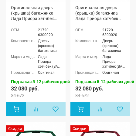
Оригинальная дверь
Оригинальная дверь
(крышка) багажника
(крышка) багажника
Лада Приора хэтчбек
Лада Приора хэтчбек
2172 (Сочи 360)
2172 (Снежная
королева 690)
21720-
21720-
6300020
6300020
Дверь
Дверь
(крышка)
(крышка)
багажника
багажника
Лада
Лада
Приора
Приора
хэтчбек (ВАЗ
хэтчбек (ВАЗ
2172), Лада
2172), Лада
Оригинал
Оригинал
Приора-2
Приора-2
хэтчбек (ВАЗ
хэтчбек (ВАЗ
Под заказ 5-12 рабочих дней
Под заказ 5-12 рабочих дней
21724)
21724)
32 080 руб.
32 080 руб.
34 672
34 672
Скидки
Скидки