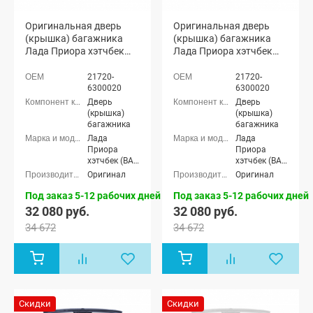
Оригинальная дверь
Оригинальная дверь
(крышка) багажника
(крышка) багажника
Лада Приора хэтчбек
Лада Приора хэтчбек
2172 (Альтаир 660)
2172 (Викинг 655)
21720-
21720-
6300020
6300020
Дверь
Дверь
(крышка)
(крышка)
багажника
багажника
Лада
Лада
Приора
Приора
хэтчбек (ВАЗ
хэтчбек (ВАЗ
2172), Лада
2172), Лада
Оригинал
Оригинал
Приора-2
Приора-2
хэтчбек (ВАЗ
хэтчбек (ВАЗ
Под заказ 5-12 рабочих дней
Под заказ 5-12 рабочих дней
21724)
21724)
32 080 руб.
32 080 руб.
34 672
34 672
Скидки
Скидки