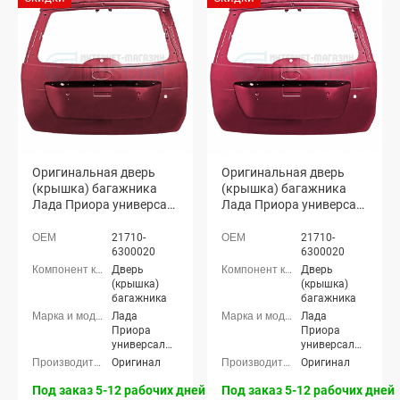
Оригинальная дверь
Оригинальная дверь
(крышка) багажника
(крышка) багажника
Лада Приора универсал
Лада Приора универсал
2171 (Портвейн 192)
2171 (Антарес 125)
21710-
21710-
6300020
6300020
Дверь
Дверь
(крышка)
(крышка)
багажника
багажника
Лада
Лада
Приора
Приора
универсал
универсал
(ВАЗ 2171)
(ВАЗ 2171)
Оригинал
Оригинал
Под заказ 5-12 рабочих дней
Под заказ 5-12 рабочих дней