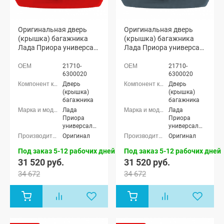
Оригинальная дверь
Оригинальная дверь
(крышка) багажника
(крышка) багажника
Лада Приора универсал
Лада Приора универсал
2171 (Калифорнийский
2171 (Жимолость 627)
мак 190)
21710-
21710-
6300020
6300020
Дверь
Дверь
(крышка)
(крышка)
багажника
багажника
Лада
Лада
Приора
Приора
универсал
универсал
(ВАЗ 2171)
(ВАЗ 2171)
Оригинал
Оригинал
Под заказ 5-12 рабочих дней
Под заказ 5-12 рабочих дней
31 520 руб.
31 520 руб.
34 672
34 672