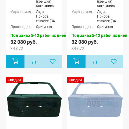
(крышка)
(крышка)
багажника
багажника
Лада
Лада
Приора
Приора
хэтчбек (ВАЗ
хэтчбек (ВАЗ
2172), Лада
2172), Лада
Оригинал
Оригинал
Приора-2
Приора-2
хэтчбек (ВАЗ
хэтчбек (ВАЗ
Под заказ 5-12 рабочих дней
Под заказ 5-12 рабочих дней
21724)
21724)
32 080 руб.
32 080 руб.
34 672
34 672
Скидки
Скидки