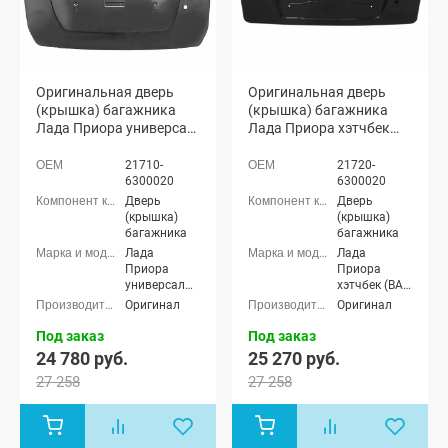
Оригинальная дверь
Оригинальная дверь
(крышка) багажника
(крышка) багажника
Лада Приора универсал
Лада Приора хэтчбек
2171 (неокрашенная)
2172 (неокрашенная)
21710-
21720-
6300020
6300020
Дверь
Дверь
(крышка)
(крышка)
багажника
багажника
Лада
Лада
Приора
Приора
универсал
хэтчбек (ВАЗ
(ВАЗ 2171)
2172), Лада
Оригинал
Оригинал
Приора-2
хэтчбек (ВАЗ
Под заказ
Под заказ
21724)
24 780 руб.
25 270 руб.
27 258
27 258