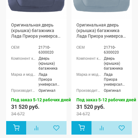
Оригинальная дверь
Оригинальная дверь
(крышка) багажника
(крышка) багажника
Лада Приора универсал
Лада Приора универсал
2171 (Борнео 633)
2171 (Полюс мира 615)
21710-
21710-
6300020
6300020
Дверь
Дверь
(крышка)
(крышка)
багажника
багажника
Лада
Лада
Приора
Приора
универсал
универсал
(ВАЗ 2171)
(ВАЗ 2171)
Оригинал
Оригинал
Под заказ 5-12 рабочих дней
Под заказ 5-12 рабочих дней
31 520 руб.
31 520 руб.
34 672
34 672