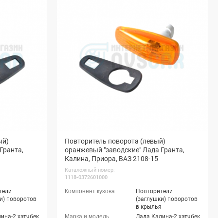
(ВАЗ 2190), Лада
Гранта Спорт седан
(ВАЗ 21905), Лада
Гранта лифтбек (ВАЗ
2191), Лада Гранта ФЛ
седан, Лада Гранта ФЛ
хэтчбек, Лада Гранта
ФЛ универсал, Лада
Гранта ФЛ лифтбек,
Datsun On-Do, Datsun
Mi-Do
ый)
Повторитель поворота (левый)
Гранта,
оранжевый "заводские" Лада Гранта,
Калина, Приора, ВАЗ 2108-15
Каталожный номер:
1118-0372601000
тели
Повторители
и) поворотов
(заглушки) поворотов
я
в крылья
ина-2 хэтчбек
Лада Калина-2 хэтчбек