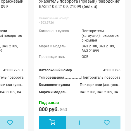
) оранжевый
Указатель поворота (правый) "заводские"
(ВАЗ 21724),
1099
ВАЗ 2108, 2109, 21099 (белый)
нта седан
0), Лада
порт седан
Каталожный номер:
05), Лада
4503.3726
ифтбек (ВАЗ
ада Гранта ФЛ
тели
Повторители
ада Гранта ФЛ
и) поворотов
(заглушки) поворотов
 Лада Гранта
я
в крылья
рсал, Лада
, ВАЗ 2109,
ВАЗ 2108, ВАЗ 2109,
Л лифтбек,
99
ВАЗ 21099
нта ФЛ Кросс
ОСВ
л, Шевроле
З 2123),
n-Do, Datsun
4503372601
Каталожный номер
4503.3726
тель поворота
Тип освещения
Повторитель поворота
Повторители (заглушки) поворотов в крылья
Компонент кузова
Повторители (заглушки) поворотов в крылья
ВАЗ 2108, ВАЗ 2109, ВАЗ 21099
Марка и модель
ВАЗ 2108, ВАЗ 2109, ВАЗ 21099
Под заказ
800 руб.
860