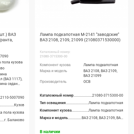
шт.) ВАЗ
Лампа подкапотная М-2141 "заводские"
Гранта,
ВАЗ 2108, 2109, 21099 (21080371530000)
Каталожный номер:
07090
21080-3715300-00
 пола кузова
Лампа подкапотная
ово
ВАЗ 2108, ВАЗ 2109,
лина
ВАЗ 21099
л (ВАЗ 1117),
ОСВ
лина седан
8), Лада
этчбек (ВАЗ
Каталожный номер
21080-3715300-00
2110-5007090
ада Калина
тчбек, Лада
Тип освещения
Лампа подкапотная
Кузов
 хэтчбек (ВАЗ
Компонент кузова
Лампа подкапотная
ада Калина-2
а пола кузова
тчбек, Лада
Марка и модель
ВАЗ 2108, ВАЗ 2109, ВАЗ 21099
г. Балаково
 универсал
4), Лада
В наличии
 Кросс