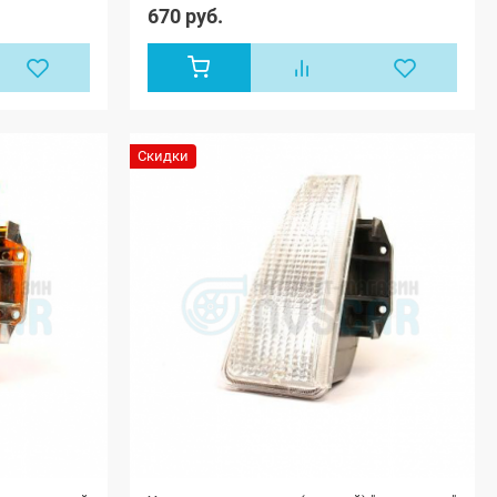
л, ВАЗ 2108,
670 руб.
, ВАЗ 21099,
, ВАЗ 2110М,
, ВАЗ 2112,
3 (купэ), ВАЗ
З 2114, ВАЗ
З 2120
, Лада Нива
1) 3-х дверная,
Скидки
а 4x4 (ВАЗ
4) 3-х
 Лада Нива
н) 3-х
 Лада Нива
1) 5-дверная,
а 4x4 (Урбан)
я, Лада Нива
Лада Нива 4x4
ада Нива
Лада Приора
АЗ 2170), Лада
универсал
1), Лада
этчбек (ВАЗ
ада Приора
З 21728), Лада
 седан (ВАЗ
Лада Приора-2