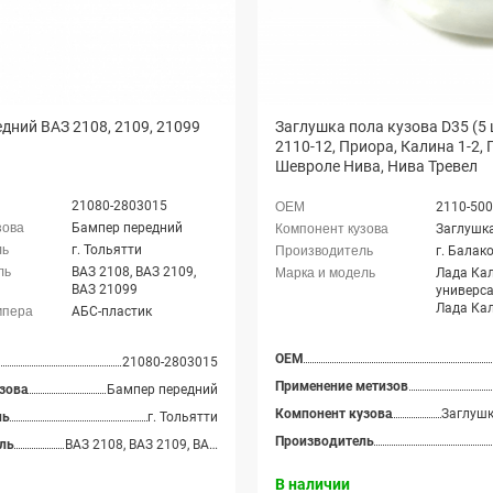
дний ВАЗ 2108, 2109, 21099
Заглушка пола кузова D35 (5 
2110-12, Приора, Калина 1-2, 
Шевроле Нива, Нива Тревел
21080-2803015
2110-50
Бампер передний
Заглушка
г. Тольятти
г. Балак
ВАЗ 2108, ВАЗ 2109,
Лада Ка
ВАЗ 21099
универса
Лада Ка
АБС-пластик
(ВАЗ 111
Калина х
OEM
1119), Л
21080-2803015
Спорт хэ
Применение метизов
зова
Бампер передний
Калина-2
2192), Л
Компонент кузова
Заглушк
ль
г. Тольятти
Спорт хэ
Производитель
ль
ВАЗ 2108, ВАЗ 2109, ВАЗ 21099
Калина-2
(ВАЗ 219
В наличии
Калина-2