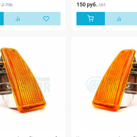
универса
.
150 руб.
2 796
161
ВАЗ 2109
ВАЗ 2110
ВАЗ 2111
ВАЗ 2112
2113, ВА
2115, ВА
Надежда
(ВАЗ 212
Лада Нив
21213-21
дверная,
4x4 (Урба
дверная,
(ВАЗ 213
Лада Нив
5-дверна
Legend, 
Пикап, Л
Тревел, 
седан (В
Приора 
(ВАЗ 217
Приора х
2172), Л
купэ (ВА
Приора-2
21704), 