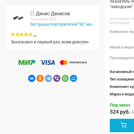
Указатель 
"заводские"
Денис Денисов
Каталожный но
22 сентября 2022
4513.3726-01
Заглушки повторителей "SE" матовые (черный мат)
,,,
Заказывал в первый раз, всем доволен
Каталожный 
Тип освещени
Компонент ку
Марка и моде
Под заказ
524 руб.
5