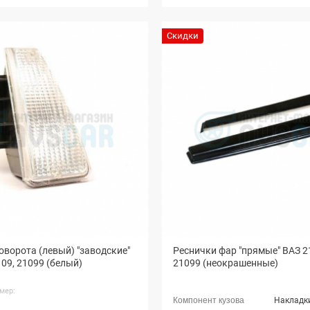
Скидки
оворота (левый) "заводские"
Реснички фар "прямые" ВАЗ 21
109, 21099 (белый)
21099 (неокрашенные)
мер:
Накладк