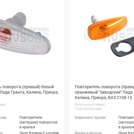
ь поворота (правый) белый
Повторитель поворота (прав
 Лада Гранта, Калина, Приора,
оранжевый "заводские" Лада 
Калина, Приора, ВАЗ 2108-15
мер:
Каталожный номер:
1118-0372601000
Повторители
Повтори
(заглушки) поворотов
(заглушк
в крылья
в крыль
Лада Калина-2 хэтчбек
Лада Кал