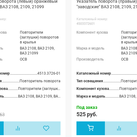
поворота (левый) оранжевый
Указатель поворота (правый
хэтчбек 
 ВАЗ 2108, 2109, 21099
"заводские" ВАЗ 2108, 2109, 2
Лада Гра
(ВАЗ 219
Гранта С
мер:
Каталожный номер:
(ВАЗ 219
4503372601
Гранта л
2191), Л
Повторители
Повтори
седан, Л
(заглушки) поворотов
(заглушк
хэтчбек,
в крылья
в крыль
ФЛ униве
ВАЗ 2108, ВАЗ 2109,
ВАЗ 2108
Гранта Ф
ВАЗ 21099
ВАЗ 210
Лада Гра
ОСВ
ОСВ
универса
Нива (ВА
Datsun O
номер
4513.3726-01
Каталожный номер
Mi-Do
я
Повторитель поворота
Тип освещения
Повтори
зова
Повторители (заглушки) поворотов в крылья
Компонент кузова
ль
ВАЗ 2108, ВАЗ 2109, ВАЗ 21099
Марка и модель
Под заказ
525 руб.
63