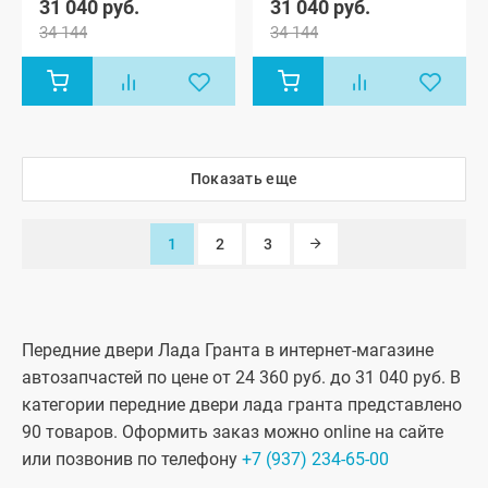
31 040 руб.
31 040 руб.
1119), Лада
1119), Лада
Лада Гранта
Лада Гранта
34 144
34 144
Калина
Калина
ФЛ Драйв
ФЛ Драйв
Спорт
Спорт
Актив
Актив
хэтчбек,
хэтчбек,
лифтбек
лифтбек
Лада
Лада
Калина-2
Калина-2
хэтчбек (ВАЗ
хэтчбек (ВАЗ
2192), Лада
2192), Лада
Калина-2
Калина-2
Спорт
Спорт
Показать еще
хэтчбек,
хэтчбек,
Лада
Лада
Калина-2
Калина-2
универсал
универсал
1
2
3
(ВАЗ 2194),
(ВАЗ 2194),
Лада Гранта
Лада Гранта
седан (ВАЗ
седан (ВАЗ
2190), Лада
2190), Лада
Гранта
Гранта
Спорт седан
Спорт седан
Передние двери Лада Гранта в интернет-магазине
(ВАЗ 21905),
(ВАЗ 21905),
автозапчастей по цене от 24 360 руб. до 31 040 руб. В
Лада Гранта
Лада Гранта
лифтбек
лифтбек
категории передние двери лада гранта представлено
(ВАЗ 2191),
(ВАЗ 2191),
90 товаров. Оформить заказ можно online на сайте
Лада Гранта
Лада Гранта
ФЛ седан,
ФЛ седан,
или позвонив по телефону
+7 (937) 234-65-00
Лада Гранта
Лада Гранта
ФЛ хэтчбек,
ФЛ хэтчбек,