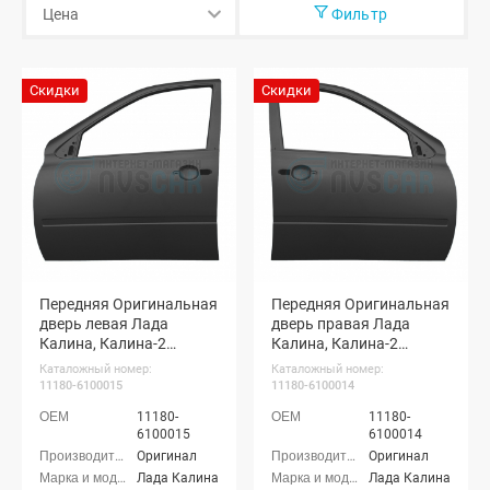
Фильтр
Скидки
Скидки
Передняя Оригинальная
Передняя Оригинальная
дверь левая Лада
дверь правая Лада
Калина, Калина-2
Калина, Калина-2
хэтчбек, Гранта, Гранта
хэтчбек, Гранта, Гранта
Каталожный номер:
Каталожный номер:
ФЛ седан, Датсун
ФЛ седан, Датсун
11180-6100015
11180-6100014
(неокрашенная)
(неокрашенная)
11180-
11180-
6100015
6100014
Оригинал
Оригинал
Лада Калина
Лада Калина