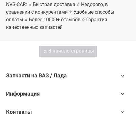
NVS-CAR: ⭐ Быстрая доставка ⭐ Недорого, в
Лада Гранта
Лада Гранта
ФЛ
ФЛ
сравнении с конкурентами ⭐ Удобные способы
универсал,
универсал,
оплаты ⭐ Более 10000+ отзывов ⭐ Гарантия
Лада Гранта
Лада Гранта
ФЛ лифтбек,
ФЛ лифтбек,
качественных запчастей
Лада Гранта
Лада Гранта
ФЛ Спорт,
ФЛ Спорт,
Лада Гранта
Лада Гранта
ФЛ Драйв
ФЛ Драйв
Актив седан,
Актив седан,
В начало страницы
Лада Гранта
Лада Гранта
ФЛ Драйв
ФЛ Драйв
Актив
Актив
лифтбек
лифтбек
Запчасти на ВАЗ / Лада
Информация
Контакты