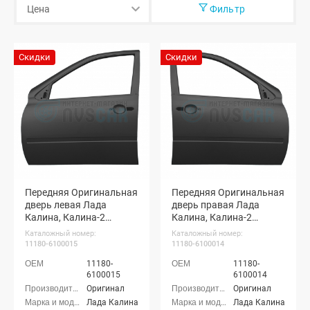
Фильтр
Скидки
Скидки
Передняя Оригинальная
Передняя Оригинальная
дверь левая Лада
дверь правая Лада
Калина, Калина-2
Калина, Калина-2
хэтчбек, Гранта, Гранта
хэтчбек, Гранта, Гранта
Каталожный номер:
Каталожный номер:
ФЛ седан, Датсун
ФЛ седан, Датсун
11180-6100015
11180-6100014
(неокрашенная)
(неокрашенная)
11180-
11180-
6100015
6100014
Оригинал
Оригинал
Лада Калина
Лада Калина