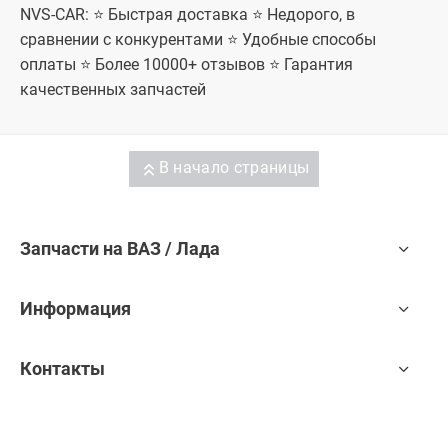
NVS-CAR: ⭐ Быстрая доставка ⭐ Недорого, в
Лада Гранта
Лада Гранта
ФЛ
ФЛ
сравнении с конкурентами ⭐ Удобные способы
универсал,
универсал,
оплаты ⭐ Более 10000+ отзывов ⭐ Гарантия
Лада Гранта
Лада Гранта
ФЛ лифтбек,
ФЛ лифтбек,
качественных запчастей
Лада Гранта
Лада Гранта
ФЛ Спорт,
ФЛ Спорт,
Лада Гранта
Лада Гранта
ФЛ Драйв
ФЛ Драйв
Актив седан,
Актив седан,
В начало страницы
Лада Гранта
Лада Гранта
ФЛ Драйв
ФЛ Драйв
Актив
Актив
лифтбек
лифтбек
Запчасти на ВАЗ / Лада
Информация
Контакты