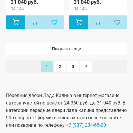
31 040 руб.
31 040 руб.
1119), Лада
1119), Лада
Лада Гранта
Лада Гранта
34 144
34 144
Калина
Калина
ФЛ Драйв
ФЛ Драйв
Спорт
Спорт
Актив
Актив
хэтчбек,
хэтчбек,
лифтбек
лифтбек
Лада
Лада
Калина-2
Калина-2
хэтчбек (ВАЗ
хэтчбек (ВАЗ
2192), Лада
2192), Лада
Калина-2
Калина-2
Спорт
Спорт
Показать еще
хэтчбек,
хэтчбек,
Лада
Лада
Калина-2
Калина-2
универсал
универсал
1
2
3
(ВАЗ 2194),
(ВАЗ 2194),
Лада Гранта
Лада Гранта
седан (ВАЗ
седан (ВАЗ
2190), Лада
2190), Лада
Гранта
Гранта
Спорт седан
Спорт седан
Передние двери Лада Калина в интернет-магазине
(ВАЗ 21905),
(ВАЗ 21905),
автозапчастей по цене от 24 360 руб. до 31 040 руб. В
Лада Гранта
Лада Гранта
лифтбек
лифтбек
категории передние двери лада калина представлено
(ВАЗ 2191),
(ВАЗ 2191),
90 товаров. Оформить заказ можно online на сайте
Лада Гранта
Лада Гранта
ФЛ седан,
ФЛ седан,
или позвонив по телефону
+7 (937) 234-65-00
Лада Гранта
Лада Гранта
ФЛ хэтчбек,
ФЛ хэтчбек,