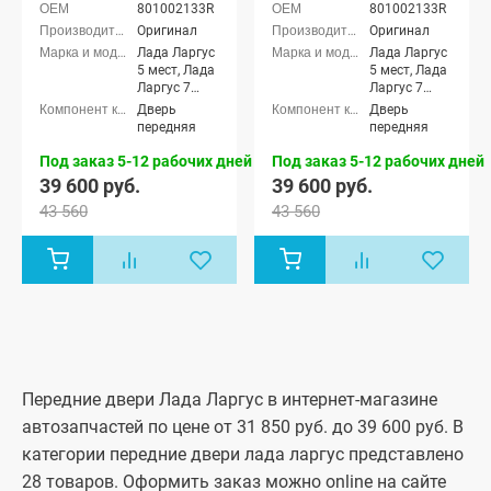
801002133R
801002133R
Оригинал
Оригинал
Лада Ларгус
Лада Ларгус
5 мест, Лада
5 мест, Лада
Ларгус 7
Ларгус 7
мест, Лада
мест, Лада
Дверь
Дверь
Ларгус
Ларгус
передняя
передняя
Кросс 5
Кросс 5
мест, Лада
мест, Лада
Под заказ 5-12 рабочих дней
Под заказ 5-12 рабочих дней
Ларгус
Ларгус
39 600 руб.
39 600 руб.
Кросс 7 мест
Кросс 7 мест
43 560
43 560
Передние двери Лада Ларгус в интернет-магазине
автозапчастей по цене от 31 850 руб. до 39 600 руб. В
категории передние двери лада ларгус представлено
28 товаров. Оформить заказ можно online на сайте