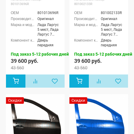
801013696R
801002133R
801013696R
801002133R
Оригинал
Оригинал
Лада Ларгус
Лада Ларгус
5 мест, Лада
5 мест, Лада
Ларгус 7
Ларгус 7
мест, Лада
мест, Лада
Дверь
Дверь
Ларгус
Ларгус
передняя
передняя
Кросс 5
Кросс 5
мест, Лада
мест, Лада
Под заказ 5-12 рабочих дней
Под заказ 5-12 рабочих дней
Ларгус
Ларгус
39 600 руб.
39 600 руб.
Кросс 7 мест
Кросс 7 мест
43 560
43 560
Скидки
Скидки