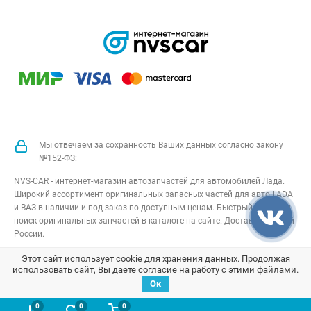
Мы отвечаем за сохранность Ваших данных согласно закону
№152-ФЗ:
NVS-CAR - интернет-магазин автозапчастей для автомобилей Лада.
Широкий ассортимент оригинальных запасных частей для авто LADA
и ВАЗ в наличии и под заказ по доступным ценам. Быстрый подбор и
поиск оригинальных запчастей в каталоге на сайте. Доставка по всей
России.
NVS-CAR
© 2014 –
2026
Все права защищены
карта сайта
;
Этот сайт использует cookie для хранения данных. Продолжая
использовать сайт, Вы даете согласие на работу с этими файлами.
Договор оферта
;
Политика конфиденциальности
Ок
0
0
0