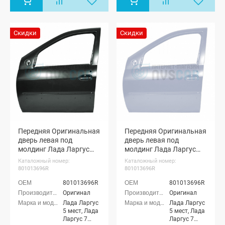
Скидки
Скидки
Передняя Оригинальная
Передняя Оригинальная
дверь левая под
дверь левая под
молдинг Лада Ларгус
молдинг Лада Ларгус
(Каракумы 238)
(Платина 691)
Каталожный номер:
Каталожный номер:
801013696R
801013696R
801013696R
801013696R
Оригинал
Оригинал
Лада Ларгус
Лада Ларгус
5 мест, Лада
5 мест, Лада
Ларгус 7
Ларгус 7