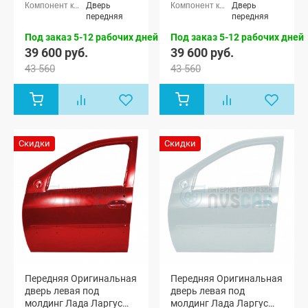
мест, Лада
мест, Лада
Дверь
Дверь
Ларгус
Ларгус
передняя
передняя
Кросс 5
Кросс 5
мест, Лада
мест, Лада
Под заказ 5-12 рабочих дней
Под заказ 5-12 рабочих дней
Ларгус
Ларгус
39 600 руб.
39 600 руб.
Кросс 7 мест
Кросс 7 мест
43 560
43 560
Скидки
Скидки
Передняя Оригинальная
Передняя Оригинальная
дверь левая под
дверь левая под
молдинг Лада Ларгус
молдинг Лада Ларгус