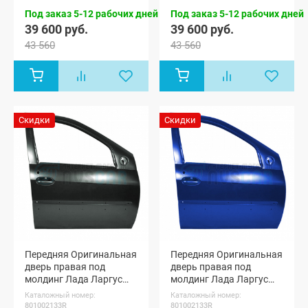
Кросс 5
Кросс 5
мест, Лада
мест, Лада
Под заказ 5-12 рабочих дней
Под заказ 5-12 рабочих дней
Ларгус
Ларгус
39 600 руб.
39 600 руб.
Кросс 7 мест
Кросс 7 мест
43 560
43 560
Скидки
Скидки
Передняя Оригинальная
Передняя Оригинальная
дверь правая под
дверь правая под
молдинг Лада Ларгус
молдинг Лада Ларгус
(Каракумы 238)
(Дипломат 424)
Каталожный номер:
Каталожный номер:
801002133R
801002133R