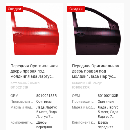
Скидки
Скидки
Передняя Оригинальная
Передняя Оригинальная
дверь правая под
дверь правая под
молдинг Лада Ларгус
молдинг Лада Ларгус
(Красный сплав 136)
(Кашемир 283)
Каталожный номер:
Каталожный номер:
801002133R
801002133R
801002133R
801002133R
Оригинал
Оригинал
Лада Ларгус
Лада Ларгус
5 мест, Лада
5 мест, Лада
Ларгус 7
Ларгус 7
мест, Лада
мест, Лада
Дверь
Дверь
Ларгус
Ларгус
передняя
передняя