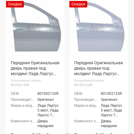
Скидки
Скидки
Передняя Оригинальная
Передняя Оригинальная
дверь правая под
дверь правая под
молдинг Лада Ларгус
молдинг Лада Ларгус
(Серое плато 624)
(Платина 691)
Каталожный номер:
Каталожный номер:
801002133R
801002133R
801002133R
801002133R
Оригинал
Оригинал
Лада Ларгус
Лада Ларгус
5 мест, Лада
5 мест, Лада
Ларгус 7
Ларгус 7
мест, Лада
мест, Лада
Дверь
Дверь
Ларгус
Ларгус
передняя
передняя
Кросс 5
Кросс 5