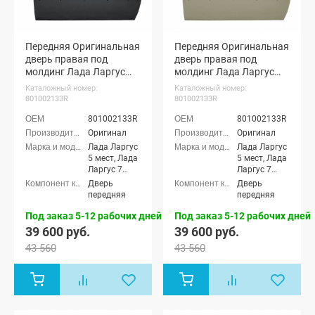
Передняя Оригинальная
Передняя Оригинальная
дверь правая под
дверь правая под
молдинг Лада Ларгус
молдинг Лада Ларгус
(Черная жемчужина
(Серый базальт 242)
Каталожный номер:
Каталожный номер:
676)
801002133R
801002133R
801002133R
801002133R
Оригинал
Оригинал
Лада Ларгус
Лада Ларгус
5 мест, Лада
5 мест, Лада
Ларгус 7
Ларгус 7
мест, Лада
мест, Лада
Дверь
Дверь
Ларгус
Ларгус
передняя
передняя
Кросс 5
Кросс 5
мест, Лада
мест, Лада
Под заказ 5-12 рабочих дней
Под заказ 5-12 рабочих дней
Ларгус
Ларгус
39 600 руб.
39 600 руб.
Кросс 7 мест
Кросс 7 мест
43 560
43 560