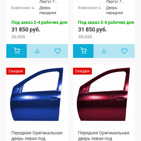
Ларгус 7
Ларгус 7
мест, Лада
мест, Лада
Дверь
Дверь
Ларгус
Ларгус
передняя
передняя
Кросс 5
Кросс 5
мест, Лада
мест, Лада
Под заказ 2-4 рабочих дня
Под заказ 2-4 рабочих дня
Ларгус
Ларгус
31 850 руб.
31 850 руб.
Кросс 7 мест
Кросс 7 мест
35 035
35 035
Скидки
Скидки
Передняя Оригинальная
Передняя Оригинальная
дверь левая под
дверь левая под