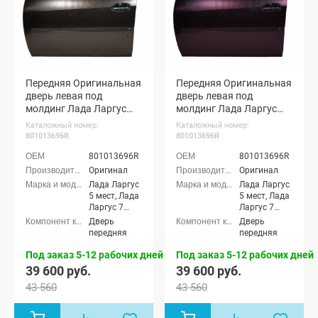
Передняя Оригинальная
Передняя Оригинальная
дверь левая под
дверь левая под
молдинг Лада Ларгус
молдинг Лада Ларгус
(Брюн 250)
(Кашемир 283)
Каталожный номер:
Каталожный номер:
801013696R
801013696R
801013696R
801013696R
Оригинал
Оригинал
Лада Ларгус
Лада Ларгус
5 мест, Лада
5 мест, Лада
Ларгус 7
Ларгус 7
мест, Лада
мест, Лада
Дверь
Дверь
Ларгус
Ларгус
передняя
передняя
Кросс 5
Кросс 5
мест, Лада
мест, Лада
Под заказ 5-12 рабочих дней
Под заказ 5-12 рабочих дней
Ларгус
Ларгус
39 600 руб.
39 600 руб.
Кросс 7 мест
Кросс 7 мест
43 560
43 560