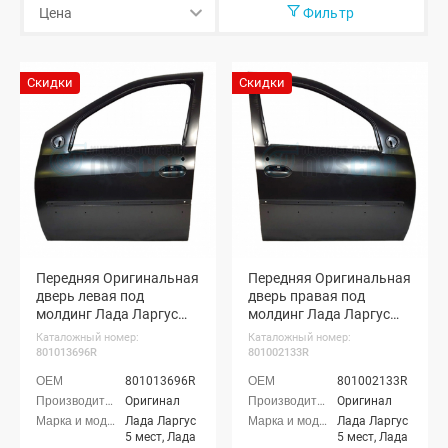
Фильтр
Скидки
Скидки
Передняя Оригинальная
Передняя Оригинальная
дверь левая под
дверь правая под
молдинг Лада Ларгус
молдинг Лада Ларгус
(неокрашенная)
(неокрашенная)
Каталожный номер:
Каталожный номер:
801013696R
801002133R
801013696R
801002133R
Оригинал
Оригинал
Лада Ларгус
Лада Ларгус
5 мест, Лада
5 мест, Лада