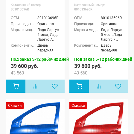
(Огненно-красный 124)
(Ледниковый 221)
Каталожный номер:
Каталожный номер:
801013696R
801013696R
801013696R
801013696R
Оригинал
Оригинал
Лада Ларгус
Лада Ларгус
5 мест, Лада
5 мест, Лада
Ларгус 7
Ларгус 7
мест, Лада
мест, Лада
Дверь
Дверь
Ларгус
Ларгус
передняя
передняя
Кросс 5
Кросс 5
мест, Лада
мест, Лада
Под заказ 5-12 рабочих дней
Под заказ 5-12 рабочих дней
Ларгус
Ларгус
39 600 руб.
39 600 руб.
Кросс 7 мест
Кросс 7 мест
43 560
43 560
Скидки
Скидки