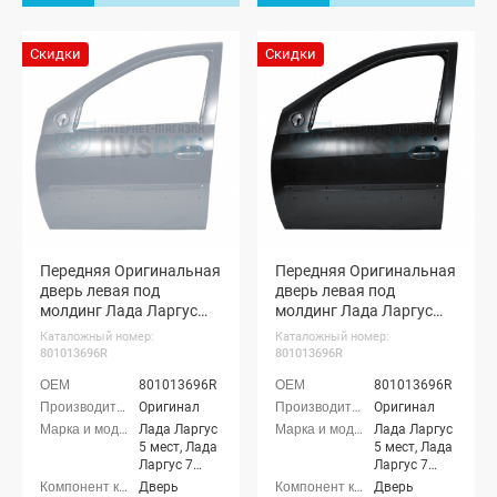
Скидки
Скидки
Передняя Оригинальная
Передняя Оригинальная
дверь левая под
дверь левая под
молдинг Лада Ларгус
молдинг Лада Ларгус
(Серое плато 624)
(Черная жемчужина
Каталожный номер:
Каталожный номер:
676)
801013696R
801013696R
801013696R
801013696R
Оригинал
Оригинал
Лада Ларгус
Лада Ларгус
5 мест, Лада
5 мест, Лада
Ларгус 7
Ларгус 7
мест, Лада
мест, Лада
Дверь
Дверь