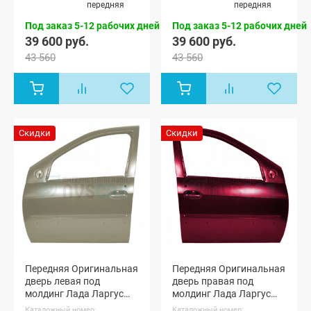
Ларгус
Ларгус
передняя
передняя
Кросс 5
Кросс 5
мест, Лада
мест, Лада
Под заказ 5-12 рабочих дней
Под заказ 5-12 рабочих дней
Ларгус
Ларгус
39 600 руб.
39 600 руб.
Кросс 7 мест
Кросс 7 мест
43 560
43 560
Скидки
Скидки
Передняя Оригинальная
Передняя Оригинальная
дверь левая под
дверь правая под
молдинг Лада Ларгус
молдинг Лада Ларгус
(Серый базальт 242)
(Венера 191)
Каталожный номер:
Каталожный номер: