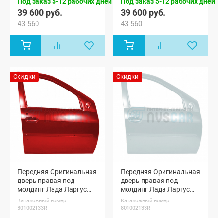
мест, Лада
мест, Лада
Под заказ 5-12 рабочих дней
Под заказ 5-12 рабочих дней
Ларгус
Ларгус
39 600 руб.
39 600 руб.
Кросс 7 мест
Кросс 7 мест
43 560
43 560
Скидки
Скидки
Передняя Оригинальная
Передняя Оригинальная
дверь правая под
дверь правая под
молдинг Лада Ларгус
молдинг Лада Ларгус
(Огненно-красный 124)
(Ледниковый 221)
Каталожный номер:
Каталожный номер:
801002133R
801002133R