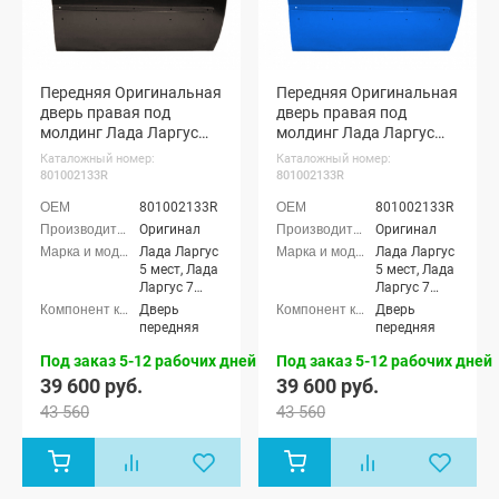
Передняя Оригинальная
Передняя Оригинальная
дверь правая под
дверь правая под
молдинг Лада Ларгус
молдинг Лада Ларгус
(Брюн 250)
(Лазурно-синий 498)
Каталожный номер:
Каталожный номер:
801002133R
801002133R
801002133R
801002133R
Оригинал
Оригинал
Лада Ларгус
Лада Ларгус
5 мест, Лада
5 мест, Лада
Ларгус 7
Ларгус 7
мест, Лада
мест, Лада
Дверь
Дверь
Ларгус
Ларгус
передняя
передняя
Кросс 5
Кросс 5
мест, Лада
мест, Лада
Под заказ 5-12 рабочих дней
Под заказ 5-12 рабочих дней
Ларгус
Ларгус
39 600 руб.
39 600 руб.
Кросс 7 мест
Кросс 7 мест
43 560
43 560