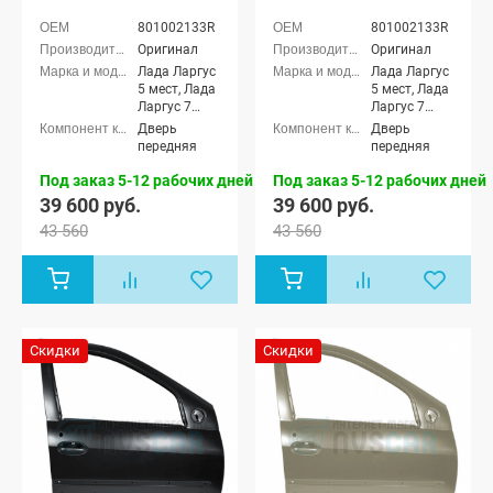
801002133R
801002133R
Оригинал
Оригинал
Лада Ларгус
Лада Ларгус
5 мест, Лада
5 мест, Лада
Ларгус 7
Ларгус 7
мест, Лада
мест, Лада
Дверь
Дверь
Ларгус
Ларгус
передняя
передняя
Кросс 5
Кросс 5
мест, Лада
мест, Лада
Под заказ 5-12 рабочих дней
Под заказ 5-12 рабочих дней
Ларгус
Ларгус
39 600 руб.
39 600 руб.
Кросс 7 мест
Кросс 7 мест
43 560
43 560
Скидки
Скидки