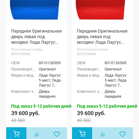
Передняя Оригинальная
Передняя Оригинальная
дверь левая под
дверь левая под
молдинг Лада Ларгус
молдинг Лада Ларгус
(Лазурно-синий 498)
(Красный сплав 136)
Каталожный номер:
Каталожный номер:
801013696R
801013696R
801013696R
801013696R
Оригинал
Оригинал
Лада Ларгус
Лада Ларгус
5 мест, Лада
5 мест, Лада
Ларгус 7
Ларгус 7
мест, Лада
мест, Лада
Дверь
Дверь
Ларгус
Ларгус
передняя
передняя
Кросс 5
Кросс 5
мест, Лада
мест, Лада
Под заказ 5-12 рабочих дней
Под заказ 5-12 рабочих дней
Ларгус
Ларгус
39 600 руб.
39 600 руб.
Кросс 7 мест
Кросс 7 мест
43 560
43 560