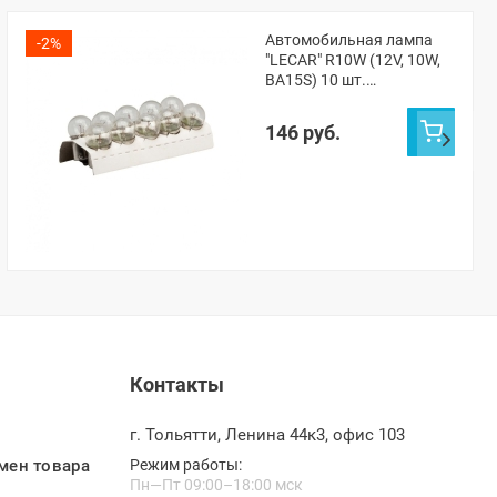
Автомобильная лампа
-2%
"LECAR" R10W (12V, 10W,
BA15S) 10 шт.
(LECAR000141301)
146 руб.
Контакты
г. Тольятти, Ленина 44к3, офис 103
мен товара
Режим работы:
Пн—Пт 09:00–18:00 мск