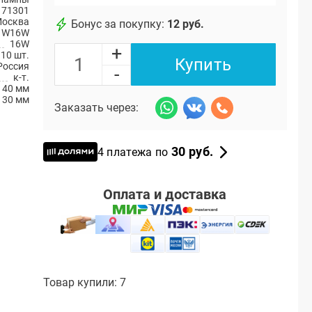
171301
Москва
Бонус за покупку:
12 руб.
W16W
16W
+
10 шт.
Купить
Россия
-
к-т.
40 мм
130 мм
Заказать через:
30 руб.
4 платежа по
Оплата и доставка
Товар купили: 7