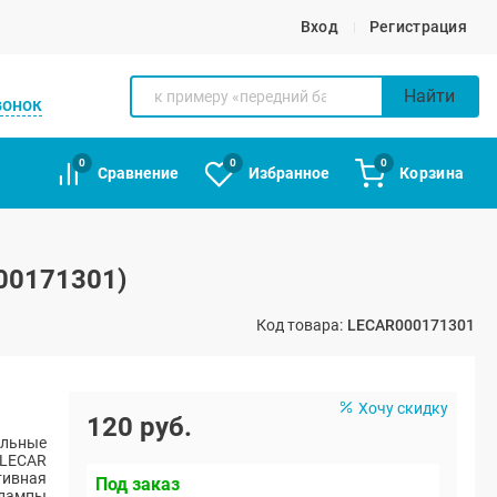
Вход
Регистрация
Найти
вонок
0
0
0
Сравнение
Избранное
Корзина
00171301)
Код товара:
LECAR000171301
Хочу скидку
120 руб.
альные
LECAR
тивная
Под заказ
 лампы