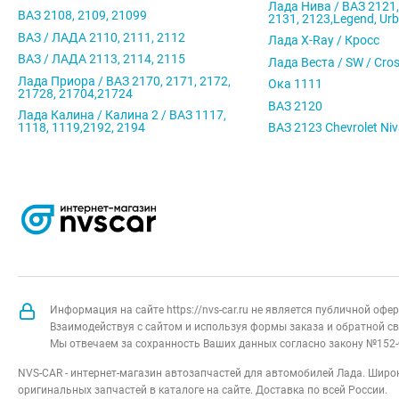
Лада Нива / ВАЗ 2121,
ВАЗ 2108, 2109, 21099
2131, 2123,Legend, Ur
ВАЗ / ЛАДА 2110, 2111, 2112
Лада X-Ray / Кросс
ВАЗ / ЛАДА 2113, 2114, 2115
Лада Веста / SW / Cro
Лада Приора / ВАЗ 2170, 2171, 2172,
Ока 1111
21728, 21704,21724
ВАЗ 2120
Лада Калина / Калина 2 / ВАЗ 1117,
1118, 1119,2192, 2194
ВАЗ 2123 Chevrolet Ni
Информация на сайте https://nvs-car.ru не является публичной оф
Взаимодействуя с сайтом и используя формы заказа и обратной св
Мы отвечаем за сохранность Ваших данных согласно закону №152-
NVS-CAR - интернет-магазин автозапчастей для автомобилей Лада. Широк
оригинальных запчастей в каталоге на сайте. Доставка по всей России.