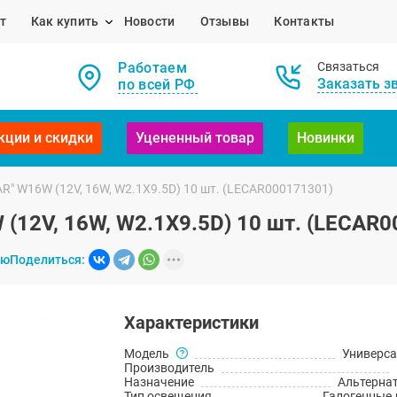
т
Как купить
Новости
Отзывы
Контакты
Работаем
Связаться
Заказать з
по всей РФ
кции и скидки
Уцененный товар
Новинки
" W16W (12V, 16W, W2.1X9.5D) 10 шт. (LECAR000171301)
(12V, 16W, W2.1X9.5D) 10 шт. (LECAR0
ию
Поделиться:
Характеристики
Модель
Универс
Производитель
Назначение
Альтерна
Тип освещения
Галогенные