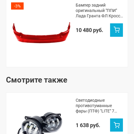
Бампер задний
-3%
оригинальный "ППИ"
Лада Гранта ФЛ Кросс
универсал (Сердолик
195)
10 480 руб.
Смотрите также
Светодиодные
противотуманные
фары (ПТФ) "LITE" 7
линзы, 70W Лада Веста,
Веста NG, Икс-рей,
1 638 руб.
Урбан, Гранта ФЛ
(белый)