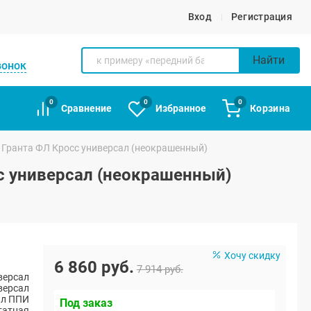
Вход
Регистрация
Найти
вонок
0
0
0
Сравнение
Избранное
Корзина
 Гранта ФЛ Кросс универсал (неокрашенный)
с универсал (неокрашенный)
Хочу скидку
6 860 руб.
7 914 руб.
версал
версал
ал ППИ
Под заказ
атная