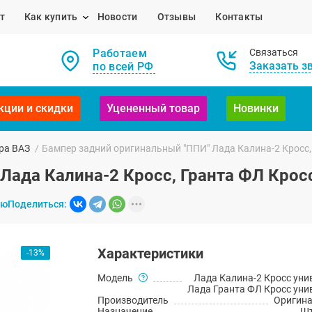
т
Как купить
Новости
Отзывы
Контакты
Работаем
Связаться
Заказать з
по всей РФ
кции и скидки
Уцененный товар
Новинки
ра ВАЗ
/
Бампер задний оригинальный "ППИ" Лада Калина-2 Кросс,
Лада Калина-2 Кросс, Гранта ФЛ Крос
ию
Поделиться:
Характеристики
-13%
Модель
Лада Калина-2 Кросс уни
Лада Гранта ФЛ Кросс уни
Производитель
Оригин
Назначение
Шт