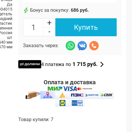
Да
804015
Бонус за покупку:
686 руб.
деталь
задний
+
ластик
Купить
шенная
-
Россия
шт
440 мм
Заказать через:
470 мм
1 715 руб.
4 платежа по
Оплата и доставка
Товар купили: 7