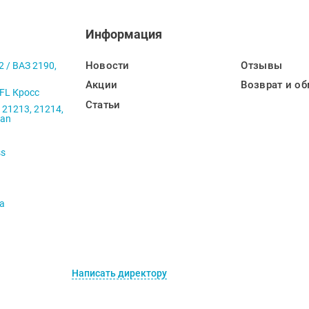
Информация
Новости
Отзывы
2 / ВАЗ 2190,
Акции
Возврат и об
 FL Кросс
Статьи
 21213, 21214,
ban
ss
va
Написать директору