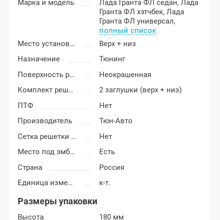
Марка и модель
Лада Гранта ФЛ седан,
Лада
Гранта ФЛ хэтчбек,
Лада
Гранта ФЛ универсал,
полный список
Место установки
Верх + низ
Назначение
Тюнинг
Поверхность решетки
Неокрашенная
Комплект решетки
2 заглушки (верх + низ)
ПТФ
Нет
Производитель
Тюн-Авто
Сетка решетки радиатора
Нет
Место под эмблему
Есть
Страна
Россия
Единица измерения
к-т.
Размеры упаковки
Высота
180 мм