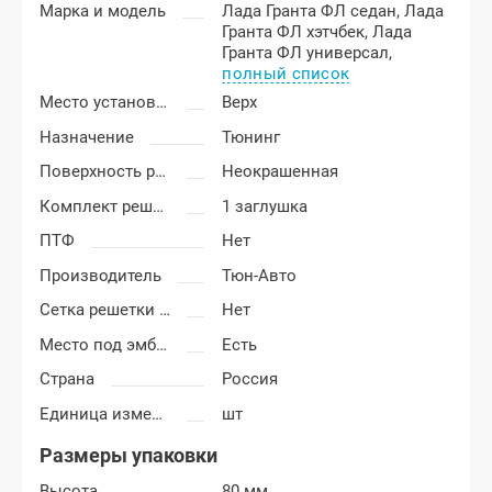
Марка и модель
Лада Гранта ФЛ седан,
Лада
Гранта ФЛ хэтчбек,
Лада
Гранта ФЛ универсал,
полный список
Место установки
Верх
Назначение
Тюнинг
Поверхность решетки
Неокрашенная
Комплект решетки
1 заглушка
ПТФ
Нет
Производитель
Тюн-Авто
Сетка решетки радиатора
Нет
Место под эмблему
Есть
Страна
Россия
Единица измерения
шт
Размеры упаковки
Высота
80 мм