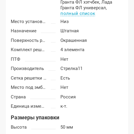
Гранта ФЛ хэтчбек,
Лада
Гранта ФЛ универсал,
полный список
Место установки
Низ
Назначение
Штатная
Поверхность решетки
Окрашенная
Комплект решетки
4 элемента
ПТФ
Нет
Производитель
Стрелка11
Сетка решетки радиатора
Есть
Место под эмблему
Нет
Страна
Россия
Единица измерения
к-т.
Размеры упаковки
Высота
50 мм