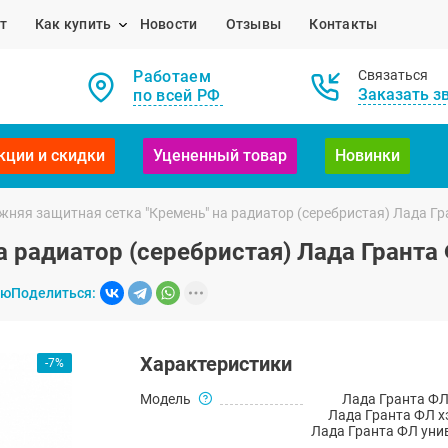
т
Как купить
Новости
Отзывы
Контакты
Работаем
Связаться
Заказать з
по всей РФ
кции и скидки
Уцененный товар
Новинки
жняя защитная сетка "Кремень" на радиатор (серебристая) Лада Г
а радиатор (серебристая) Лада Гранта
ию
Поделиться:
Характеристики
-7%
Модель
Лада Гранта ФЛ
Лада Гранта ФЛ х
Лада Гранта ФЛ уни