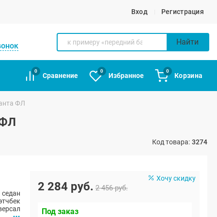
Вход
Регистрация
Найти
вонок
0
0
0
Сравнение
Избранное
Корзина
ранта ФЛ
 ФЛ
Код товара:
3274
Хочу скидку
2 284 руб.
2 456 руб.
 седан
этчбек
версал
Под заказ