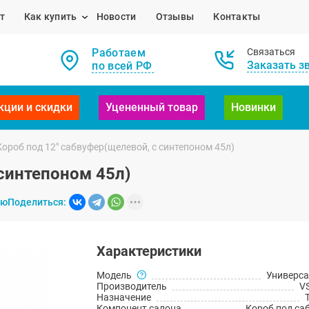
т
Как купить
Новости
Отзывы
Контакты
Работаем
Связаться
Заказать з
по всей РФ
кции и скидки
Уцененный товар
Новинки
Короб под 12" сабвуфер(щелевой, с синтепоном 45л)
 синтепоном 45л)
ию
Поделиться:
Характеристики
Модель
Универс
Производитель
V
Назначение
Компонент салона
Короб под са