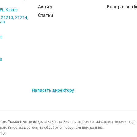
Акции
Возврат и об
 FL Кросс
Статьи
 21213, 21214,
ban
ss
va
Написать директору
ертой. Указанные цены действуют только при оформлении заказа через интер
язи, Вы соглашаетесь на обработку персональных данных.
ФЗ: