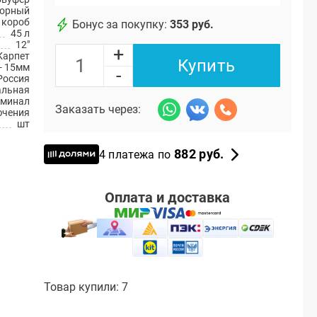
торный
короб
Бонус за покупку:
353 руб.
45 л
12"
+
Карпет
Купить
- 15мм
-
Россия
альная
рминал
Заказать через:
ючения
шт
882 руб.
4 платежа по
Оплата и доставка
Товар купили: 7