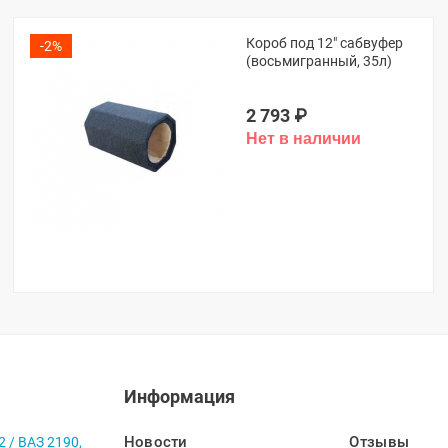
Короб под 12" сабвуфер
-2%
(восьмигранный, 35л)
2 793
₽
Информация
Новости
Отзывы
2 / ВАЗ 2190,