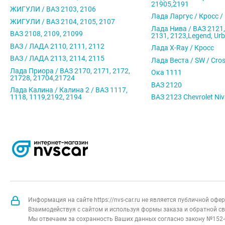
21905,2191
ЖИГУЛИ / ВАЗ 2103, 2106
Лада Ларгус / Кросс /
ЖИГУЛИ / ВАЗ 2104, 2105, 2107
Лада Нива / ВАЗ 2121,
ВАЗ 2108, 2109, 21099
2131, 2123,Legend, Ur
ВАЗ / ЛАДА 2110, 2111, 2112
Лада X-Ray / Кросс
ВАЗ / ЛАДА 2113, 2114, 2115
Лада Веста / SW / Cro
Лада Приора / ВАЗ 2170, 2171, 2172,
Ока 1111
21728, 21704,21724
ВАЗ 2120
Лада Калина / Калина 2 / ВАЗ 1117,
1118, 1119,2192, 2194
ВАЗ 2123 Chevrolet Ni
Информация на сайте https://nvs-car.ru не является публичной оф
Взаимодействуя с сайтом и используя формы заказа и обратной св
Мы отвечаем за сохранность Ваших данных согласно закону №152-