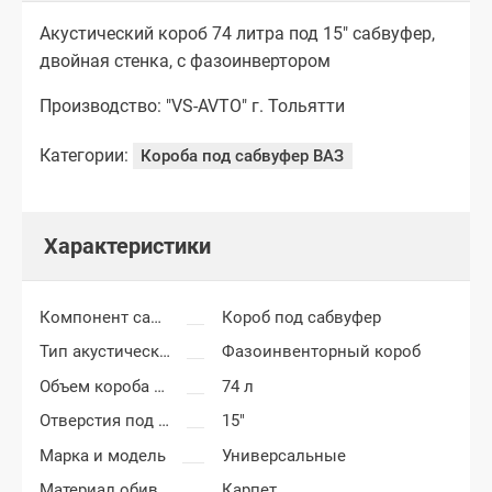
Акустический короб 74 литра под 15" сабвуфер,
двойная стенка, с фазоинвертором
Производство: "VS-AVTO" г. Тольятти
Категории:
Короба под сабвуфер ВАЗ
Характеристики
Компонент салона
Короб под сабвуфер
Тип акустического короба
Фазоинвенторный короб
Объем короба сабвуфера
74 л
Отверстия под сабвуфер
15"
Марка и модель
Универсальные
Материал обивки короба сабвуфера
Карпет