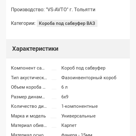
Производство: "VS-AVTO" г. Тольятти
Категории:
Короба под сабвуфер ВАЗ
Характеристики
Компонент салона
Короб под сабвуфер
Тип акустического короба
Фазоинвенторный короб
Объем короба сабвуфера
6 л
Размер динамиков
6x9
Количество динамиков
1-компонентные
Марка и модель
Универсальные
Материал обивки короба сабвуфера
Карпет
Материал основания сабвуфера
фанера - 15мм