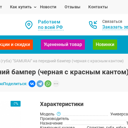
т
Как купить
Новости
Отзывы
Контакты
Работаем
Связаться
Заказать з
по всей РФ
кции и скидки
Уцененный товар
Новинки
(губа) "SAMURAI" на передний бампер (черная с красным кантом)
ний бампер (черная с красным кантом
ию
Поделиться:
Характеристики
-7%
Модель
Универс
Производитель
Назначение
Компонент кузова
Сплиттер, губа, юбка