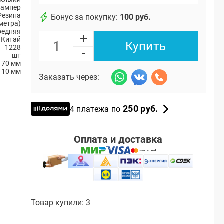
бампер
Резина
Бонус за покупку:
100 руб.
 метра)
редняя
+
Китай
Купить
1228
-
шт
70 мм
110 мм
Заказать через:
250 руб.
4 платежа по
Оплата и доставка
Товар купили: 3