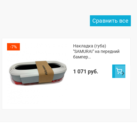
Накладка (губа)
-7%
"SAMURAI" на передний
бампер
(светоотражающая)
1 071 руб.