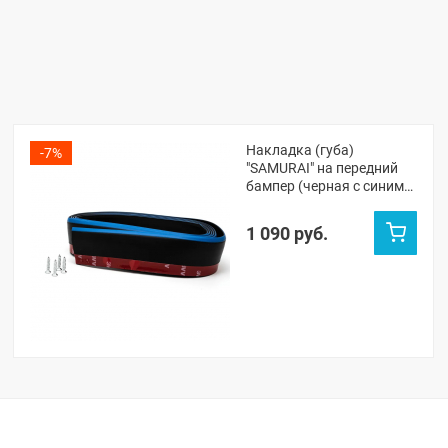
Накладка (губа)
-7%
"SAMURAI" на передний
бампер (черная с синим
кантом)
1 090 руб.