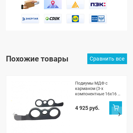
Похожие товары
Подиумы МДФ с
карманом (3-х
компонентные 16x16 x
рупорный твитер) "VS-
avto" ВАЗ 2101, 2105-07,
4 925 руб.
Нива ЧПУ (без
переноса ручки
открывания)