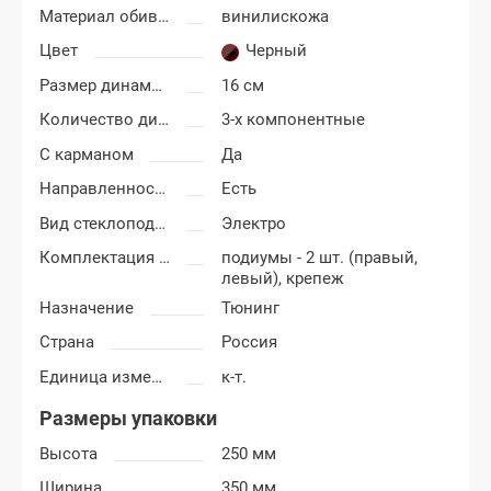
Материал обивки подиумов
винилискожа
Цвет
Черный
Размер динамиков
16 см
Количество динамиков
3-х компонентные
С карманом
Да
Направленность
Есть
Вид стеклоподъемников
Электро
Комплектация подиумов
подиумы - 2 шт. (правый,
левый), крепеж
Назначение
Тюнинг
Страна
Россия
Единица измерения
к-т.
Размеры упаковки
Высота
250 мм
Ширина
350 мм