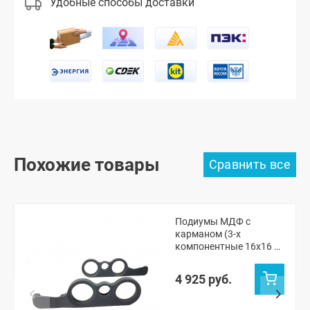
Удобные способы доставки
Похожие товары
Подиумы МДФ с
карманом (3-х
компонентные 16x16 x
рупорный твитер) "VS-
avto" ВАЗ 2101, 2105-07,
4 925 руб.
Нива ЧПУ (без
переноса ручки
открывания)