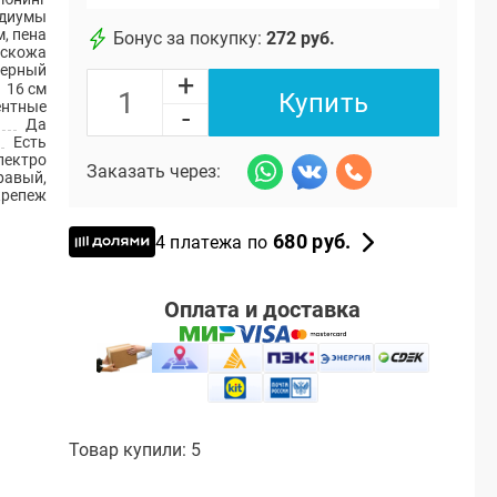
диумы
, пена
Бонус за покупку:
272 руб.
искожа
ерный
+
16 см
Купить
ентные
-
Да
Есть
лектро
Заказать через:
правый,
крепеж
680 руб.
4 платежа по
Оплата и доставка
Товар купили: 5