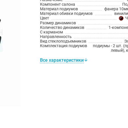
Компонент салона
По
Материал подиумов
фанера 10мм
Материал обивки подиумов
винил
Цвет
Ч
Размер динамиков
Количество динамиков
1-компон
С карманом
Направленность
Вид стеклоподъемников
Э
Комплектация подиумов
подиумы - 2 шт. (
левый), 
Все характеристики