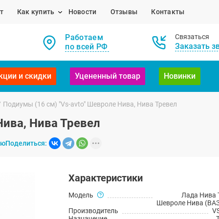
т
Как купить
Новости
Отзывы
Контакты
Работаем
Связаться
Заказать з
по всей РФ
кции и скидки
Уцененный товар
Новинки
/
Подиумы (16 см) "Vs-avto" Шевроле Нива, Нива Тревел
Нива, Нива Тревел
ию
Поделиться:
Характеристики
Модель
Лада Нива 
Шевроле Нива (ВАЗ
Производитель
V
Назначение