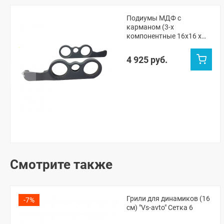
Подиумы МДФ с
карманом (3-х
компонентные 16x16 x
рупорный твитер) "VS-
avto" ВАЗ 2101, 2105-07,
4 925 руб.
Нива ЧПУ (без переноса
ручки открывания)
Смотрите также
Грили для динамиков (16
-7%
см) "Vs-avto" Сетка 6