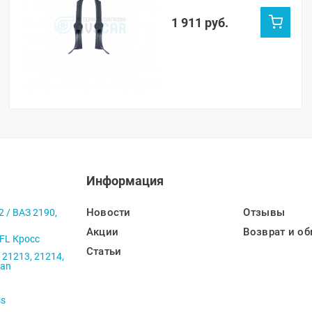
Нива Тревел (черные)
1 911 руб.
Информация
Новости
Отзывы
2 / ВАЗ 2190,
Акции
Возврат и об
 FL Кросс
Статьи
 21213, 21214,
ban
ss