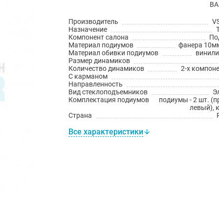
ВА
Производитель
V
Назначение
Компонент салона
По
Материал подиумов
фанера 10мм
Материал обивки подиумов
винил
Размер динамиков
Количество динамиков
2-х компон
С карманом
Направленность
Вид стеклоподъемников
Э
Комплектация подиумов
подиумы - 2 шт. (
левый), 
Страна
Все характеристики