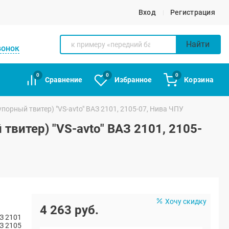
Вход
Регистрация
Найти
вонок
0
0
0
Сравнение
Избранное
Корзина
порный твитер) "VS-avto" ВАЗ 2101, 2105-07, Нива ЧПУ
витер) "VS-avto" ВАЗ 2101, 2105-
Хочу скидку
4 263 руб.
З 2101
З 2105