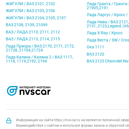
ЖИГУЛИ / ВАЗ 2101, 2102
Лада Гранта / Гранта-
21905,2191
ЖИГУЛИ / ВАЗ 2103, 2106
Лада Ларгус / Кросс /
ЖИГУЛИ / ВАЗ 2104, 2105, 2107
Лада Нива / ВАЗ 2121,
ВАЗ 2108, 2109, 21099
2131, 2123,Legend, Ur
ВАЗ / ЛАДА 2110, 2111, 2112
Лада X-Ray / Кросс
ВАЗ / ЛАДА 2113, 2114, 2115
Лада Веста / SW / Cro
Лада Приора / ВАЗ 2170, 2171, 2172,
Ока 1111
21728, 21704,21724
ВАЗ 2120
Лада Калина / Калина 2 / ВАЗ 1117,
1118, 1119,2192, 2194
ВАЗ 2123 Chevrolet Ni
Информация на сайте https://nvs-car.ru не является публичной оф
Взаимодействуя с сайтом и используя формы заказа и обратной св