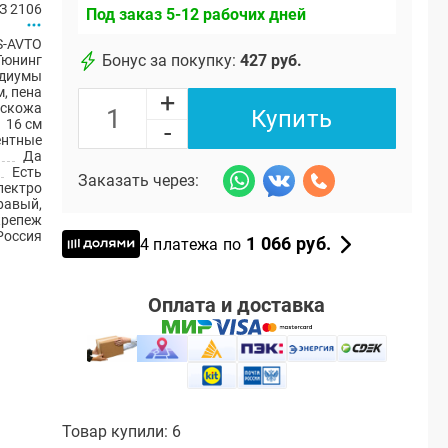
З 2106
Под заказ 5-12 рабочих дней
S-AVTO
Бонус за покупку:
427 руб.
Тюнинг
диумы
, пена
+
искожа
Купить
16 см
-
ентные
Да
Есть
Заказать через:
лектро
правый,
крепеж
Россия
1 066 руб.
4 платежа по
Оплата и доставка
Товар купили: 6