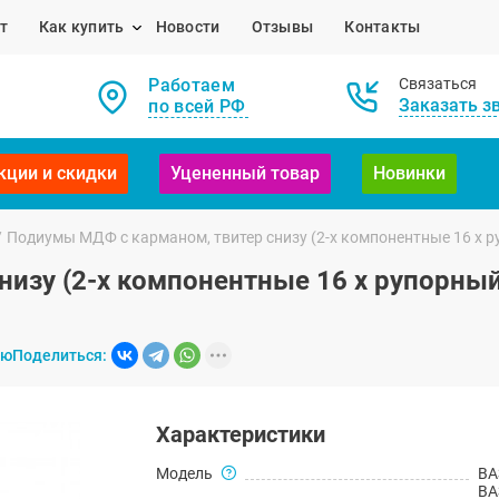
т
Как купить
Новости
Отзывы
Контакты
Работаем
Связаться
Заказать з
по всей РФ
кции и скидки
Уцененный товар
Новинки
/
Подиумы МДФ с карманом, твитер снизу (2-х компонентные 16 x ру
зу (2-х компонентные 16 x рупорный т
ию
Поделиться:
Характеристики
Модель
ВА
ВА