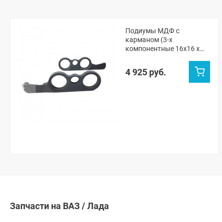
Подиумы МДФ с
карманом (3-х
компонентные 16x16 x
рупорный твитер) "VS-
avto" ВАЗ 2101, 2105-07,
4 925 руб.
Нива ЧПУ (без переноса
ручки открывания)
Запчасти на ВАЗ / Лада