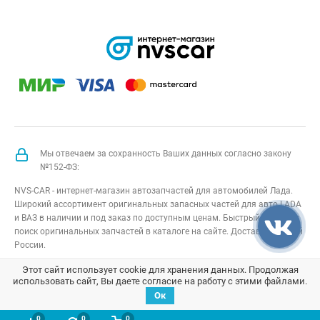
Мы отвечаем за сохранность Ваших данных согласно закону
№152-ФЗ:
NVS-CAR - интернет-магазин автозапчастей для автомобилей Лада.
Широкий ассортимент оригинальных запасных частей для авто LADA
и ВАЗ в наличии и под заказ по доступным ценам. Быстрый подбор и
поиск оригинальных запчастей в каталоге на сайте. Доставка по всей
России.
NVS-CAR
© 2014 –
2026
Все права защищены
карта сайта
;
Этот сайт использует cookie для хранения данных. Продолжая
использовать сайт, Вы даете согласие на работу с этими файлами.
Договор оферта
;
Политика конфиденциальности
Ок
0
0
0