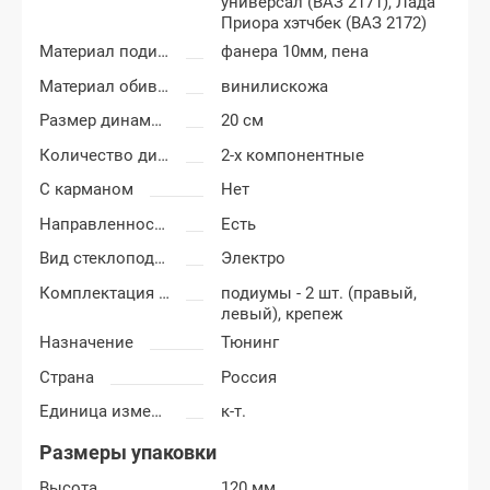
универсал (ВАЗ 2171),
Лада
Приора хэтчбек (ВАЗ 2172)
Материал подиумов
фанера 10мм, пена
Материал обивки подиумов
винилискожа
Размер динамиков
20 см
Количество динамиков
2-х компонентные
С карманом
Нет
Направленность
Есть
Вид стеклоподъемников
Электро
Комплектация подиумов
подиумы - 2 шт. (правый,
левый), крепеж
Назначение
Тюнинг
Страна
Россия
Единица измерения
к-т.
Размеры упаковки
Высота
120 мм