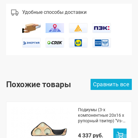
Удобные способы доставки
Похожие товары
Подиумы (3-х
компонентные 20x16 x
рупорный твитер) "Vs-
avto" Шевроле Нива,
Нива Тревел
4 337 руб.