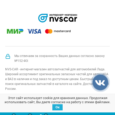
Мы отвечаем за сохранность Ваших данных согласно закону
№152-ФЗ:
NVS-CAR - интернет-магазин автозапчастей для автомобилей Лада.
Широкий ассортимент оригинальных запасных частей для авто LADA
и ВАЗ в наличии и под заказ по доступным ценам. Быстрый подбор и
поиск оригинальных запчастей в каталоге на сайте. Доставка по всей
России.
NVS-CAR
© 2014 –
2026
Все права защищены
карта сайта
;
Этот сайт использует cookie для хранения данных. Продолжая
использовать сайт, Вы даете согласие на работу с этими файлами.
Договор оферта
;
Политика конфиденциальности
Ок