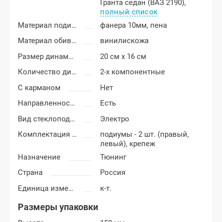
Гранта седан (ВАЗ 2190),
полный список
Материал подиумов
фанера 10мм, пена
Материал обивки подиумов
винилискожа
Размер динамиков
20 см x 16 см
Количество динамиков
2-х компонентные
С карманом
Нет
Направленность
Есть
Вид стеклоподъемников
Электро
Комплектация подиумов
подиумы - 2 шт. (правый,
левый), крепеж
Назначение
Тюнинг
Страна
Россия
Единица измерения
к-т.
Размеры упаковки