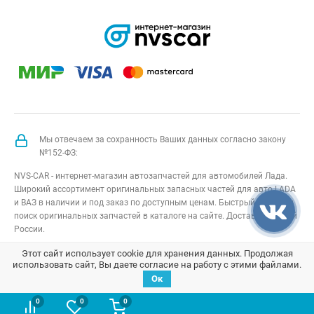
Мы отвечаем за сохранность Ваших данных согласно закону
№152-ФЗ:
NVS-CAR - интернет-магазин автозапчастей для автомобилей Лада.
Широкий ассортимент оригинальных запасных частей для авто LADA
и ВАЗ в наличии и под заказ по доступным ценам. Быстрый подбор и
поиск оригинальных запчастей в каталоге на сайте. Доставка по всей
России.
NVS-CAR
© 2014 –
2026
Все права защищены
карта сайта
;
Этот сайт использует cookie для хранения данных. Продолжая
использовать сайт, Вы даете согласие на работу с этими файлами.
Договор оферта
;
Политика конфиденциальности
Ок
0
0
0