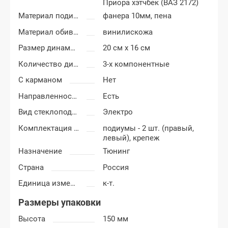
Приора хэтчбек (ВАЗ 2172)
Материал подиумов
фанера 10мм, пена
Материал обивки подиумов
винилискожа
Размер динамиков
20 см x 16 см
Количество динамиков
3-х компонентные
С карманом
Нет
Направленность
Есть
Вид стеклоподъемников
Электро
Комплектация подиумов
подиумы - 2 шт. (правый,
левый), крепеж
Назначение
Тюнинг
Страна
Россия
Единица измерения
к-т.
Размеры упаковки
Высота
150 мм