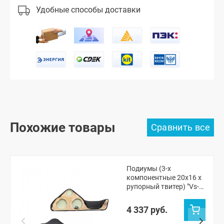
Удобные способы доставки
Похожие товары
Подиумы (3-х
компонентные 20x16 x
рупорный твитер) "Vs-
avto" Шевроле Нива,
Нива Тревел
4 337 руб.