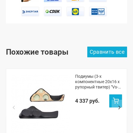
Похожие товары
Подиумы (3-х
компонентные 20x16 x
рупорный твитер) "Vs-
avto" Шевроле Нива,
Нива Тревел
4 337 руб.