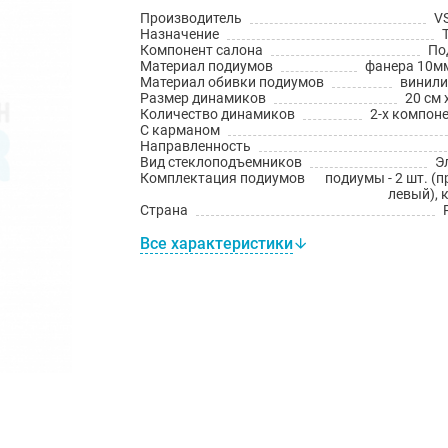
Производитель
V
Назначение
Компонент салона
По
Материал подиумов
фанера 10мм
Материал обивки подиумов
винил
Размер динамиков
20 см 
Количество динамиков
2-х компон
С карманом
Направленность
Вид стеклоподъемников
Э
Комплектация подиумов
подиумы - 2 шт. (
левый), 
Страна
Все характеристики