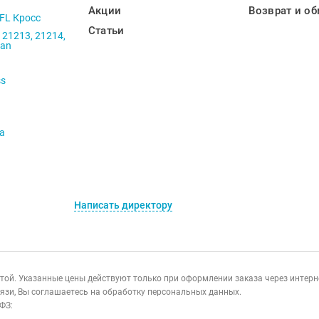
Акции
Возврат и об
 FL Кросс
Статьи
 21213, 21214,
ban
ss
va
Написать директору
ертой. Указанные цены действуют только при оформлении заказа через интер
язи, Вы соглашаетесь на обработку персональных данных.
ФЗ: