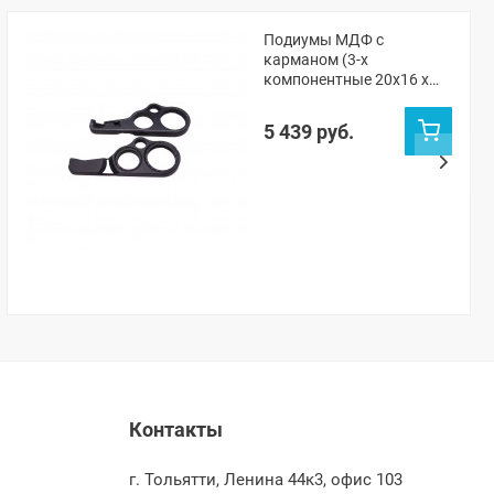
Подиумы МДФ с
карманом (3-х
компонентные 20x16 x
рупорный твитер) "VS-
avto" ВАЗ 2101, 2105-07,
5 439 руб.
Нива ЧПУ
Контакты
г. Тольятти, Ленина 44к3, офис 103