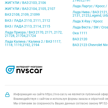
21905,2191
ЖИГУЛИ / ВАЗ 2103, 2106
Лада Ларгус / Кросс /
ЖИГУЛИ / ВАЗ 2104, 2105, 2107
Лада Нива / ВАЗ 2121,
ВАЗ 2108, 2109, 21099
2131, 2123,Legend, Ur
ВАЗ / ЛАДА 2110, 2111, 2112
Лада X-Ray / Кросс
ВАЗ / ЛАДА 2113, 2114, 2115
Лада Веста / SW / Cro
Лада Приора / ВАЗ 2170, 2171, 2172,
Ока 1111
21728, 21704,21724
ВАЗ 2120
Лада Калина / Калина 2 / ВАЗ 1117,
1118, 1119,2192, 2194
ВАЗ 2123 Chevrolet Ni
Информация на сайте https://nvs-car.ru не является публичной оф
Взаимодействуя с сайтом и используя формы заказа и обратной св
Мы отвечаем за сохранность Ваших данных согласно закону №152-