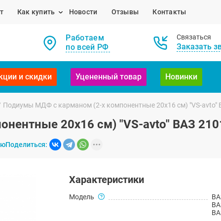
т
Как купить
Новости
Отзывы
Контакты
Работаем
Связаться
Заказать з
по всей РФ
кции и скидки
Уцененный товар
Новинки
/
Подиумы МДФ с карманом (2-х компонентные 20x16 см) "VS-avto" 
нентные 20x16 см) "VS-avto" ВАЗ 2101
ию
Поделиться:
Характеристики
Модель
ВА
ВА
ВА