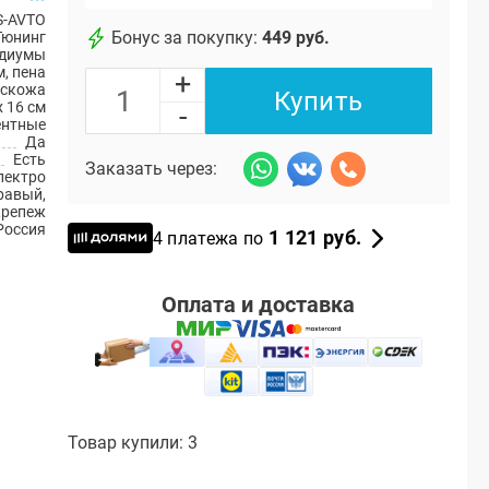
S-AVTO
Бонус за покупку:
449 руб.
Тюнинг
диумы
, пена
+
искожа
Купить
x 16 см
-
ентные
Да
Есть
Заказать через:
лектро
правый,
крепеж
Россия
1 121 руб.
4 платежа по
Оплата и доставка
Товар купили: 3