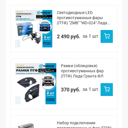
Светодиодные LED
противотуманные фары
(ПТФ) "ZMB" "WD-024" Лада
Веста, Веста NG, Икс-рей,
Урбан, Гранта ФЛ (белый)
2 490 руб.
за 1 шт.
Рамки (облицовки)
противотуманных фар
(ПТФ) Лада Гранта ФЛ
370 руб.
за 1 шт.
Набор подключения