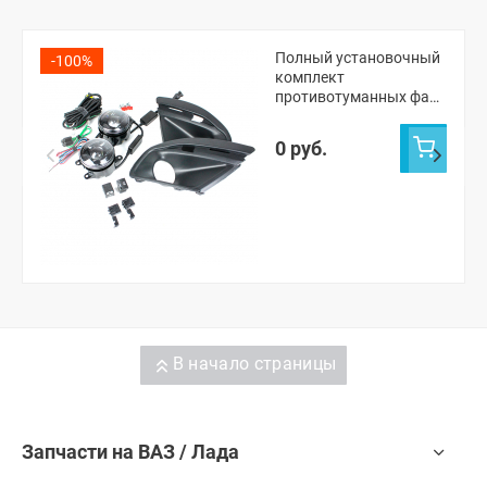
Полный установочный
-100%
комплект
противотуманных фар
(ПТФ) "ZMB" "WD-174"
Лада Гранта ФЛ
0 руб.
В начало страницы
Запчасти на ВАЗ / Лада