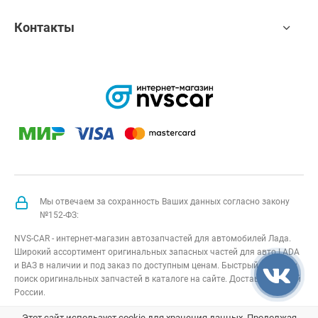
Контакты
Мы отвечаем за сохранность Ваших данных согласно закону
№152-ФЗ:
NVS-CAR - интернет-магазин автозапчастей для автомобилей Лада.
Широкий ассортимент оригинальных запасных частей для авто LADA
и ВАЗ в наличии и под заказ по доступным ценам. Быстрый подбор и
поиск оригинальных запчастей в каталоге на сайте. Доставка по всей
России.
NVS-CAR
© 2014 –
2026
Все права защищены
карта сайта
;
Этот сайт использует cookie для хранения данных. Продолжая