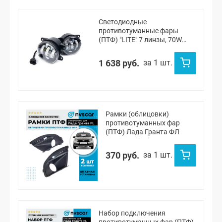
Светодиодные
противотуманные фары
(ПТФ) "LITE" 7 линзы, 70W
Лада Веста, Веста NG, Икс-
рей, Урбан, Гранта ФЛ
1 638 руб.
за 1 шт.
(белый)
Рамки (облицовки)
противотуманных фар
(ПТФ) Лада Гранта ФЛ
370 руб.
за 1 шт.
Набор подключения