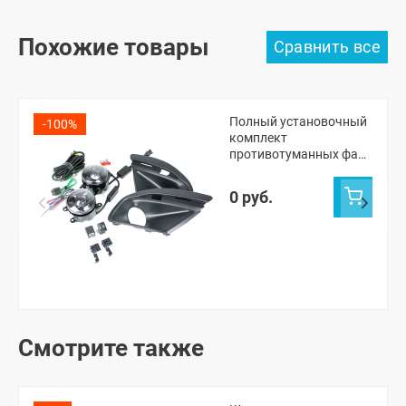
Похожие товары
Полный установочный
-100%
комплект
противотуманных фар
(ПТФ) "ZMB" "WD-174"
Лада Гранта ФЛ
0 руб.
Смотрите также