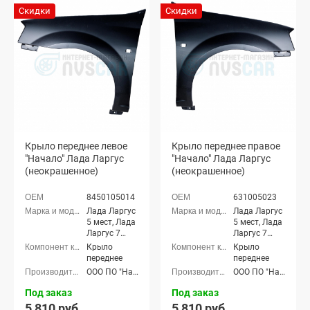
Скидки
Скидки
Крыло переднее левое
Крыло переднее правое
"Начало" Лада Ларгус
"Начало" Лада Ларгус
(неокрашенное)
(неокрашенное)
8450105014
631005023
Лада Ларгус
Лада Ларгус
5 мест, Лада
5 мест, Лада
Ларгус 7
Ларгус 7
мест
мест
Крыло
Крыло
переднее
переднее
ООО ПО "Начало"
ООО ПО "Начало"
Под заказ
Под заказ
5 810 руб.
5 810 руб.