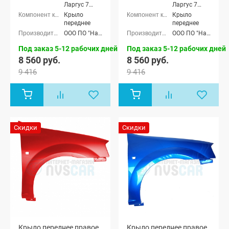
Ларгус 7
Ларгус 7
мест
мест
Крыло
Крыло
переднее
переднее
ООО ПО "Начало"
ООО ПО "Начало"
Под заказ 5-12 рабочих дней
Под заказ 5-12 рабочих дней
8 560 руб.
8 560 руб.
9 416
9 416
Скидки
Скидки
Крыло переднее правое
Крыло переднее правое