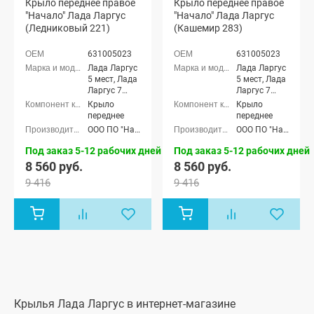
Крыло переднее правое
Крыло переднее правое
"Начало" Лада Ларгус
"Начало" Лада Ларгус
(Ледниковый 221)
(Кашемир 283)
631005023
631005023
Лада Ларгус
Лада Ларгус
5 мест, Лада
5 мест, Лада
Ларгус 7
Ларгус 7
мест
мест
Крыло
Крыло
переднее
переднее
ООО ПО "Начало"
ООО ПО "Начало"
Под заказ 5-12 рабочих дней
Под заказ 5-12 рабочих дней
8 560 руб.
8 560 руб.
9 416
9 416
Крылья Лада Ларгус в интернет-магазине