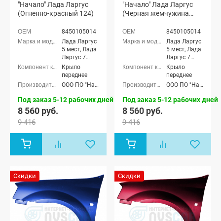
"Начало" Лада Ларгус
"Начало" Лада Ларгус
(Огненно-красный 124)
(Черная жемчужина
676)
8450105014
8450105014
Лада Ларгус
Лада Ларгус
5 мест, Лада
5 мест, Лада
Ларгус 7
Ларгус 7
мест
мест
Крыло
Крыло
переднее
переднее
ООО ПО "Начало"
ООО ПО "Начало"
Под заказ 5-12 рабочих дней
Под заказ 5-12 рабочих дней
8 560 руб.
8 560 руб.
9 416
9 416
Скидки
Скидки