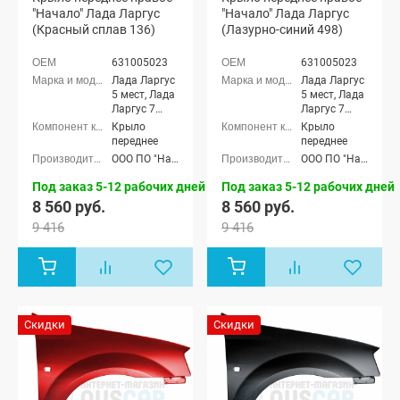
"Начало" Лада Ларгус
"Начало" Лада Ларгус
(Красный сплав 136)
(Лазурно-синий 498)
631005023
631005023
Лада Ларгус
Лада Ларгус
5 мест, Лада
5 мест, Лада
Ларгус 7
Ларгус 7
мест
мест
Крыло
Крыло
переднее
переднее
ООО ПО "Начало"
ООО ПО "Начало"
Под заказ 5-12 рабочих дней
Под заказ 5-12 рабочих дней
8 560 руб.
8 560 руб.
9 416
9 416
Скидки
Скидки