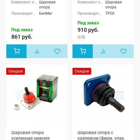
Нива (ВАЗ
(ВАЗ 2121) 3-
Шаровая
Шаровая
2123)
х дверная,
опора
опора
Лада Нива
БелМаг
ТРЕК
4x4 (ВАЗ
21213-214)
Под заказ
3-х дверная,
910 руб.
Под заказ
Лада Нива
861 руб.
4x4 (Урбан)
978
3-х дверная,
Лада Нива
(ВАЗ 2131) 5-
дверная,
Лада Нива
4x4 (Урбан)
5-дверная,
Скидки
Скидки
Лада Нива
Legend, Лада
Нива 4x4
Пикап, Лада
Нива Тревел,
Шевроле
Нива (ВАЗ
2123)
Шаровая опора
Шаровая опора с
усиленная нижняя
крепежом (фирм. упак.