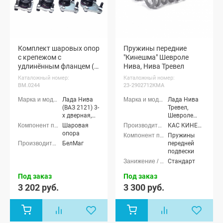
2123)
Комплект шаровых опор
Пружины передние
с крепежом с
"Кинешма" Шевроле
удлинённым фланцем (2
Нива, Нива Тревел
шт.) с наклонным
Каталожный номер:
Каталожный номер:
фланцем (2 шт.)
BM.0244
23-2902712КМА
"БелМаг" "Конвейерная"
Лада Нива
Лада Нива
Лада Нива 4х4, Шевроле
(ВАЗ 2121) 3-
Тревел,
Нива, Нива Тревел (с
х дверная,
Шевроле
2016 г.в.)
Лада Нива
Нива (ВАЗ
Шаровая
КАС КИНЕШМА (КейЭйСи)
4x4 (ВАЗ
2123)
опора
Пружины
21213-214)
БелМаг
передней
3-х дверная,
подвески
Лада Нива
Стандарт
4x4 (Урбан)
3-х дверная,
Под заказ
Под заказ
Лада Нива
3 202 руб.
3 300 руб.
(ВАЗ 2131) 5-
дверная,
Лада Нива
4x4 (Урбан)
5-дверная,