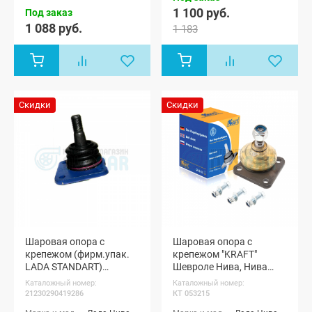
1 100 руб.
Под заказ
1 088 руб.
1 183
Скидки
Скидки
Шаровая опора с
Шаровая опора с
крепежом (фирм.упак.
крепежом "KRAFT"
LADA STANDART)
Шевроле Нива, Нива
Шевроле Нива, Нива
Тревел
Каталожный номер:
Каталожный номер:
Тревел
21230290419286
КТ 053215