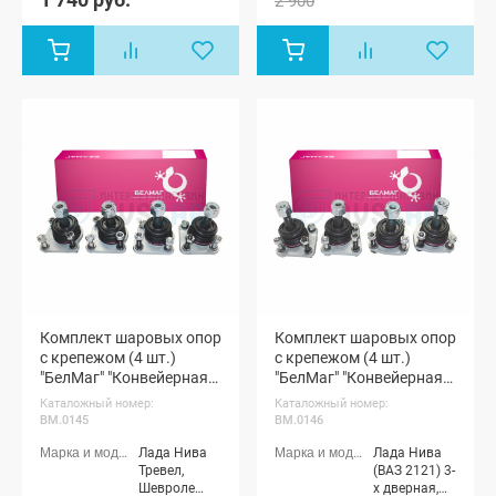
2 900
Лада Нива
4x4 (Урбан)
5-дверная,
Лада Нива
Legend, Лада
Нива 4x4
Пикап, Лада
Нива Тревел,
Шевроле
Нива (ВАЗ
2123)
Комплект шаровых опор
Комплект шаровых опор
с крепежом (4 шт.)
с крепежом (4 шт.)
"БелМаг" "Конвейерная"
"БелМаг" "Конвейерная"
Шевроле Нива, Нива
Лада Нива 4х4, Шевроле
Каталожный номер:
Каталожный номер:
Тревел
Нива, Нива Тревел
BM.0145
BM.0146
Лада Нива
Лада Нива
Тревел,
(ВАЗ 2121) 3-
Шевроле
х дверная,