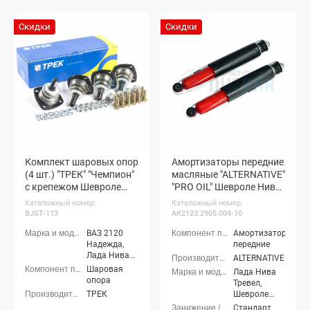
Лада Нива
Legend, Лада
Скидки
Скидки
Нива 4x4
Пикап, Лада
Нива Тревел,
Шевроле
Нива (ВАЗ
2123)
Комплект шаровых опор
Амортизаторы передние
(4 шт.) "ТРЕК" "Чемпион"
масляные "ALTERNATIVE"
c крепежом Шевроле
"PRO OIL" Шевроле Нива,
Нива, Нива Тревел
Нива Тревел
Каталожный номер:
Каталожный номер:
BJST-113
АК2123.2905.004-10
ВАЗ 2120
Амортизаторы
Надежда,
передние
Лада Нива
ALTERNATIVE
(ВАЗ 2121) 3-
Шаровая
Лада Нива
х дверная,
опора
Тревел,
Лада Нива
ТРЕК
Шевроле
4x4 (ВАЗ
Нива (ВАЗ
Стандарт