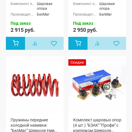
Нива (ВАЗ
Лада Нива
Шаровая
Шаровая
2123)
4x4 (ВАЗ
опора
опора
21213-214)
БелМаг
БелМаг
3-х дверная,
Лада Нива
Под заказ
Под заказ
4x4 (Урбан)
2 915 руб.
2 950 руб.
3-х дверная,
Лада Нива
(ВАЗ 2131) 5-
дверная,
Лада Нива
4x4 (Урбан)
5-дверная,
Скидки
Лада Нива
Legend, Лада
Нива 4x4
Пикап, Лада
Нива Тревел,
Шевроле
Нива (ВАЗ
2123)
Пружины передние
Комплект шаровых опор
холодной навивки
(4 шт.) "БЗАК" "Профи" с
"БелМаг" Шевроле Нива,
крепежом Шевроле