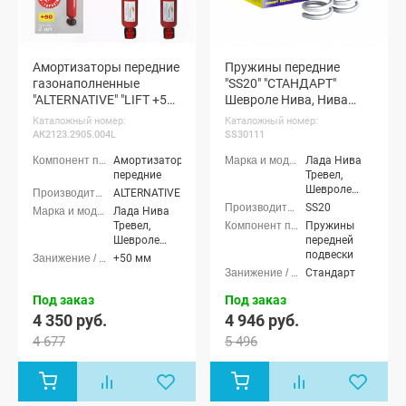
Амортизаторы передние
Пружины передние
газонаполненные
"SS20" "СТАНДАРТ"
"ALTERNATIVE" "LIFT +50"
Шевроле Нива, Нива
Шевроле Нива, Нива
Тревел (SS30111)
Каталожный номер:
Каталожный номер:
Тревел
АК2123.2905.004L
SS30111
Амортизаторы
Лада Нива
передние
Тревел,
Шевроле
ALTERNATIVE
Нива (ВАЗ
SS20
Лада Нива
2123)
Тревел,
Пружины
Шевроле
передней
Нива (ВАЗ
подвески
+50 мм
2123)
Стандарт
Под заказ
Под заказ
4 350 руб.
4 946 руб.
4 677
5 496