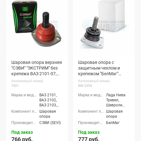
Лада Нива
Лада Нива
Legend, Лада
Legend, Лада
Нива 4x4
Нива 4x4
Пикап, Лада
Пикап, Лада
Нива Тревел,
Нива Тревел,
Шевроле
Шевроле
Нива (ВАЗ
Нива (ВАЗ
2123)
2123)
Шаровая опора верхняя
Шаровая опора с
"СЭВИ" "ЭКСТРИМ" без
защитным чехлом и
крепежа ВАЗ 2101-07,
крепежом "БелМаг"
Лада Нива 4х4, Шевроле
"Конвейерная" "ЭКО"
Каталожный номер:
Каталожный номер:
Нива, Нива Тревел
Шевроле Нива, Нива
7001
BM.0354
Тревел
ВАЗ 2101,
Лада Нива
ВАЗ 2102,
Тревел,
ВАЗ 2103,
Шевроле
ВАЗ 2104,
Нива (ВАЗ
Шаровая
Шаровая
ВАЗ 2105,
2123)
опора
опора
ВАЗ 2106,
СЭВИ (SEVI)
БелМаг
ВАЗ 2107,
ВАЗ 2120
Под заказ
Под заказ
Надежда,
766 руб.
777 руб.
Лада Нива