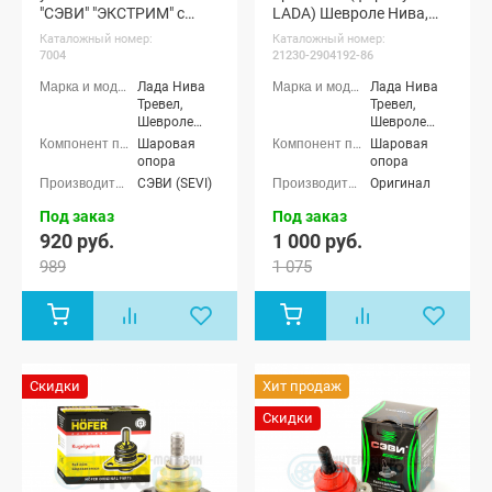
"СЭВИ" "ЭКСТРИМ" с
LADA) Шевроле Нива,
защитным чехлом без
Нива Тревел
Каталожный номер:
Каталожный номер:
крепежа Шевроле Нива,
7004
21230-2904192-86
Нива Тревел
Лада Нива
Лада Нива
Тревел,
Тревел,
Шевроле
Шевроле
Нива (ВАЗ
Нива (ВАЗ
Шаровая
Шаровая
2123)
2123)
опора
опора
СЭВИ (SEVI)
Оригинал
Под заказ
Под заказ
920 руб.
1 000 руб.
989
1 075
Скидки
Хит продаж
Скидки