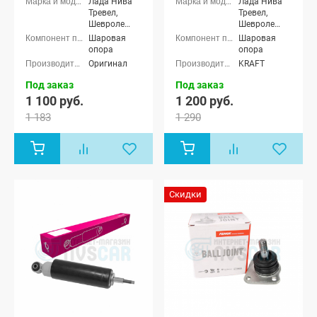
Лада Нива
Лада Нива
Тревел,
Тревел,
Шевроле
Шевроле
Нива (ВАЗ
Нива (ВАЗ
Шаровая
Шаровая
2123)
2123)
опора
опора
Оригинал
KRAFT
Под заказ
Под заказ
1 100 руб.
1 200 руб.
1 183
1 290
Скидки