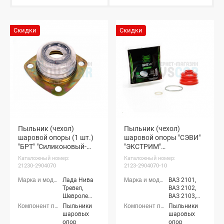
Скидки
Скидки
Пыльник (чехол)
Пыльник (чехол)
шаровой опоры (1 шт.)
шаровой опоры "СЭВИ"
"БРТ" "Силиконовый-
"ЭКСТРИМ"
прозрачный" Шевроле
(Эластоллан-красный)
Каталожный номер:
Каталожный номер:
Нива, Нива Тревел
ВАЗ 2101-07, Лада Нива
21230-2904070
2123-2904070-10
4х4, Шевроле Нива,
Лада Нива
ВАЗ 2101,
Нива Тревел
Тревел,
ВАЗ 2102,
Шевроле
ВАЗ 2103,
Нива (ВАЗ
ВАЗ 2104,
Пыльники
Пыльники
2123)
ВАЗ 2105,
шаровых
шаровых
ВАЗ 2106,
опор
опор