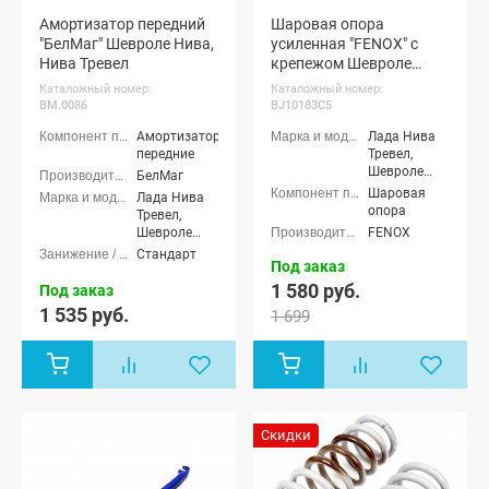
Амортизатор передний
Шаровая опора
"БелМаг" Шевроле Нива,
усиленная "FENOX" с
Нива Тревел
крепежом Шевроле
Нива, Нива Тревел
Каталожный номер:
Каталожный номер:
BM.0086
BJ10183C5
Амортизаторы
Лада Нива
передние
Тревел,
Шевроле
БелМаг
Нива (ВАЗ
Шаровая
Лада Нива
2123)
опора
Тревел,
Шевроле
FENOX
Нива (ВАЗ
Стандарт
Под заказ
2123)
1 580 руб.
Под заказ
1 535 руб.
1 699
Скидки