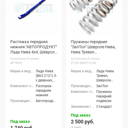
Растяжка передняя
Пружины передние
нижняя "АВТОПРОДУКТ"
"ЗапТол" Шевроле Нива,
Лада Нива 4х4, Шевроле
Нива Тревел
Нива, Нива Тревел (АР
(коричневая метка)
Каталожный номер:
Каталожный номер:
0470)
АР 0470
ZT23-2902712-00
Лада Нива
Лада Нива
(ВАЗ 2121) 3-
Тревел,
х дверная,
Шевроле
Лада Нива
Нива (ВАЗ
Распорка
ЗапТол
4x4 (ВАЗ
2123)
передняя
Пружины
21213-214)
нижняя
передней
3-х дверная,
Автопродукт (Autoproduct)
подвески
Лада Нива
Стандарт
4x4 (Урбан)
3-х дверная,
Под заказ
Лада Нива
2 500 руб.
Под заказ
(ВАЗ 2131) 5-
дверная,
1 740 руб.