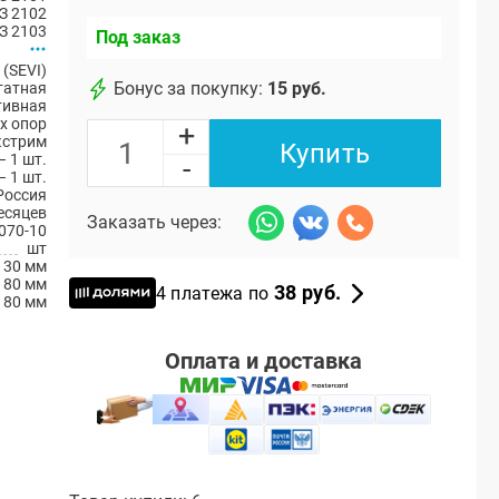
З 2102
З 2103
Под заказ
(SEVI)
Бонус за покупку:
15 руб.
атная
тивная
х опор
+
кстрим
Купить
– 1 шт.
-
 1 шт.
Россия
есяцев
Заказать через:
070-10
шт
30 мм
80 мм
38 руб.
4 платежа по
80 мм
Оплата и доставка