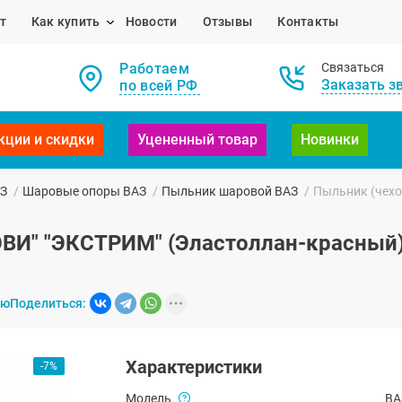
т
Как купить
Новости
Отзывы
Контакты
Работаем
Связаться
Заказать з
по всей РФ
кции и скидки
Уцененный товар
Новинки
АЗ
/
Шаровые опоры ВАЗ
/
Пыльник шаровой ВАЗ
/
Пыльник (чехо
ВИ" "ЭКСТРИМ" (Эластоллан-красный) 
ию
Поделиться:
Характеристики
-7%
Модель
ВА