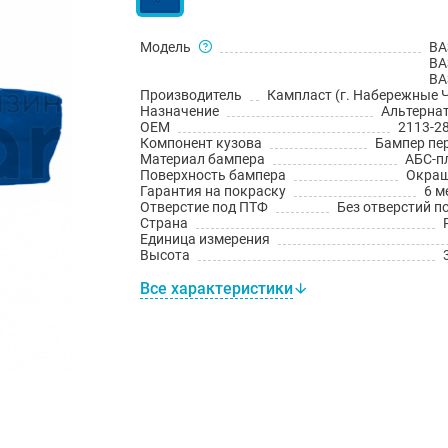
Модель
ВА
ВА
ВА
Производитель
Кампласт (г. Набережные 
Назначение
Альтерна
OEM
2113-2
Компонент кузова
Бампер пе
Материал бампера
АБС-п
Поверхность бампера
Окраш
Гарантия на покраску
6 м
Отверстие под ПТФ
Без отверстий п
Страна
Единица измерения
Высота
Все характеристики