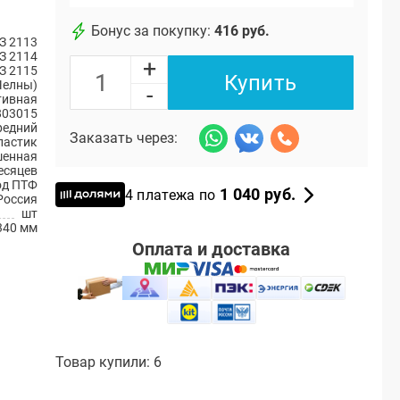
Бонус за покупку:
416 руб.
З 2113
З 2114
+
З 2115
Купить
Челны)
-
тивная
803015
редний
Заказать через:
ластик
енная
есяцев
од ПТФ
1 040 руб.
4 платежа по
Россия
шт
340 мм
Оплата и доставка
Товар купили: 6