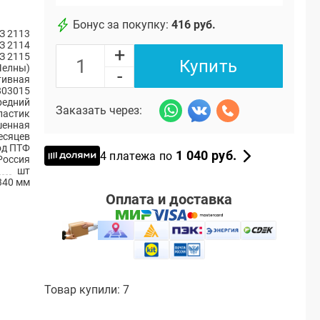
Бонус за покупку:
416 руб.
З 2113
З 2114
+
З 2115
Купить
Челны)
-
тивная
803015
редний
Заказать через:
ластик
енная
есяцев
од ПТФ
1 040 руб.
4 платежа по
Россия
шт
340 мм
Оплата и доставка
Товар купили: 7