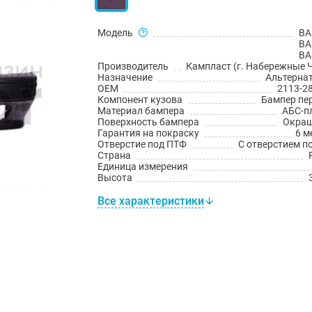
Модель
ВА
ВА
ВА
Производитель
Кампласт (г. Набережные 
Назначение
Альтерна
OEM
2113-2
Компонент кузова
Бампер пе
Материал бампера
АБС-п
Поверхность бампера
Окраш
Гарантия на покраску
6 м
Отверстие под ПТФ
С отверстием п
Страна
Единица измерения
Высота
Все характеристики