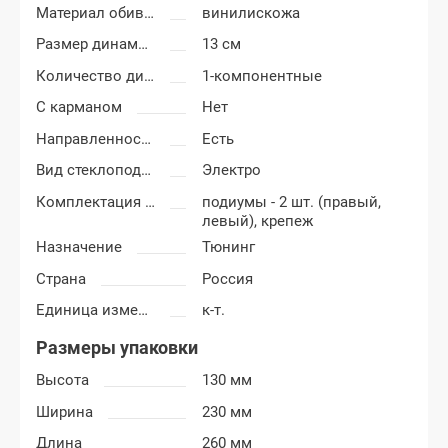
Материал обивки подиумов
винилискожа
Размер динамиков
13 см
Количество динамиков
1-компонентные
С карманом
Нет
Направленность
Есть
Вид стеклоподъемников
Электро
Комплектация подиумов
подиумы - 2 шт. (правый,
левый), крепеж
Назначение
Тюнинг
Страна
Россия
Единица измерения
к-т.
Размеры упаковки
Высота
130 мм
Ширина
230 мм
Длина
260 мм