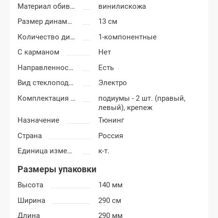
Материал обивки подиумов
винилискожа
Размер динамиков
13 см
Количество динамиков
1-компонентные
С карманом
Нет
Направленность
Есть
Вид стеклоподъемников
Электро
Комплектация подиумов
подиумы - 2 шт. (правый,
левый), крепеж
Назначение
Тюнинг
Страна
Россия
Единица измерения
к-т.
Размеры упаковки
Высота
140 мм
Ширина
290 см
Длина
290 мм